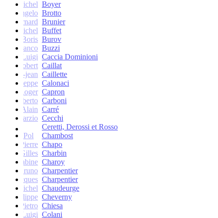
Michel
Boyer
Angelo
Brotto
Bernard
Brunier
Michel
Buffet
Boris
Burov
Franco
Buzzi
Luigi
Caccia Dominioni
Robert
Caillat
René-jean
Caillette
Giuseppe
Calonaci
Roger
Capron
Erberto
Carboni
Alain
Carré
Marzio
Cecchi
Ceretti, Derossi et Rosso
Pol
Chambost
Pierre
Chapo
Gilles
Charbin
Sabine
Charoy
Bruno
Charpentier
Jacques
Charpentier
Jean-Michel
Chaudeurge
Philippe
Cheverny
Pietro
Chiesa
Luigi
Colani