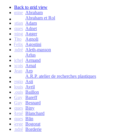
Back to grid view
Janine
Abraham
Abraham et Rol
Christian
Adam
Jacques
Adnet
Flemming
Agger
Tito
Agnoli
Felix
Agostini
André
Aleth-masson
Arlus
Michel
Armand
François
Arnal
Jean
Arp
A.R.P. atelier de recherches plastiques
Sergio
Asti
Jean-louis
Avril
Louis
Baillon
Guy
Bareff
Guy
Besnard
Jacques
Biny
René
Blanchard
Jacques
Blin
Serge
Bogorat
André
Borderie