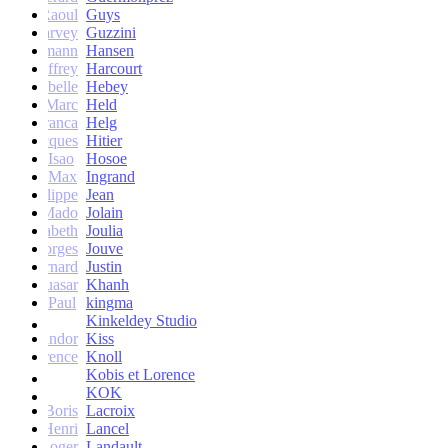
Raoul
Guys
Harvey
Guzzini
rik Lehmann
Hansen
Geoffrey
Harcourt
Isabelle
Hebey
Marc
Held
Franca
Helg
Jacques
Hitier
Isao
Hosoe
Max
Ingrand
Philippe
Jean
Mado
Jolain
Elisabeth
Joulia
Georges
Jouve
Bernard
Justin
Quasar
Khanh
Paul
kingma
Kinkeldey Studio
Sandor
Kiss
Florence
Knoll
Kobis et Lorence
KOK
Jean-Boris
Lacroix
Henri
Lancel
Roger
Landault