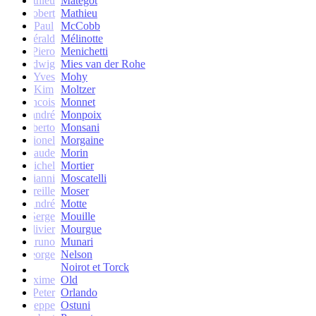
Mathieu
Matégot
Robert
Mathieu
Paul
McCobb
Gérald
Mélinotte
Piero
Menichetti
Ludwig
Mies van der Rohe
Yves
Mohy
Kim
Moltzer
Francois
Monnet
andré
Monpoix
Roberto
Monsani
Lionel
Morgaine
Claude
Morin
Michel
Mortier
Gianni
Moscatelli
Mireille
Moser
oseph-André
Motte
Serge
Mouille
Olivier
Mourgue
Bruno
Munari
George
Nelson
Noirot et Torck
Maxime
Old
Peter
Orlando
Giuseppe
Ostuni