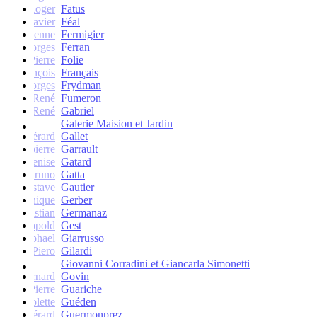
Roger
Fatus
Xavier
Féal
Etienne
Fermigier
Georges
Ferran
Pierre
Folie
François
Français
Georges
Frydman
René
Fumeron
René
Gabriel
Galerie Maision et Jardin
Gérard
Gallet
Jean-pierre
Garrault
Denise
Gatard
Bruno
Gatta
Gustave
Gautier
Monique
Gerber
Christian
Germanaz
Léopold
Gest
Raphael
Giarrusso
Piero
Gilardi
Giovanni Corradini et Giancarla Simonetti
Bernard
Govin
Pierre
Guariche
Colette
Guéden
Gérard
Guermonprez