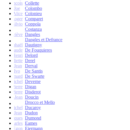
francois
Collette
Joe
Colombo
Alice
Colonieu
Roger
Comparet
Silvio
Coppola
Costanza
Geneviève
Dangles
Dangles et Defrance
Raphaël
Dautigny
arie-Claude
De Fouquieres
Henri
Delord
Juliette
Derel
Jean
Derval
Ivo
De Santis
Bernard
De Swarte
Michel
Deverne
Pierre
Digan
Pierre
Disderot
André-Jean
Doucin
Drocco et Mello
Michel
Ducaroy
Jean
Dudon
Jacques
Dumond
Charles
Eames
Egon
Eiermann