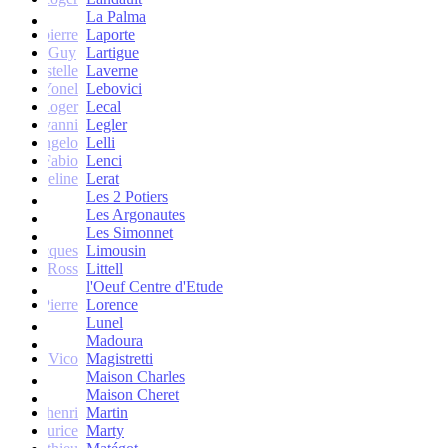
La Palma
Jean-pierre
Laporte
Guy
Lartigue
ne et Estelle
Laverne
Yonel
Lebovici
Roger
Lecal
co Giovanni
Legler
Angelo
Lelli
Fabio
Lenci
Jacqueline
Lerat
Les 2 Potiers
Les Argonautes
Les Simonnet
Jacques
Limousin
Ross
Littell
l'Oeuf Centre d'Etude
Jean-Pierre
Lorence
Lunel
Madoura
Vico
Magistretti
Maison Charles
Maison Cheret
tienne-henri
Martin
Maurice
Marty