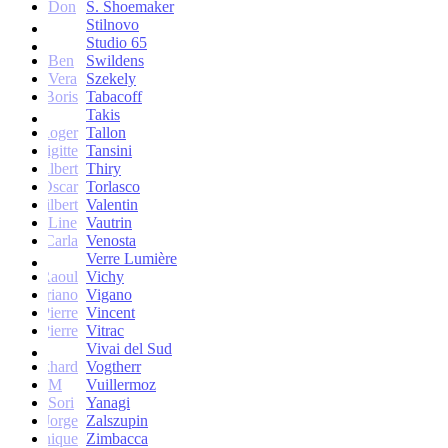
Don
S. Shoemaker
Stilnovo
Studio 65
Ben
Swildens
Vera
Szekely
Boris
Tabacoff
Takis
Roger
Tallon
Brigitte
Tansini
Albert
Thiry
Oscar
Torlasco
Gilbert
Valentin
Line
Vautrin
Carla
Venosta
Verre Lumière
Raoul
Vichy
Vittoriano
Vigano
Jean-Pierre
Vincent
Jean-Pierre
Vitrac
Vivai del Sud
Burkhard
Vogtherr
M
Vuillermoz
Sori
Yanagi
Jorge
Zalszupin
Dominique
Zimbacca