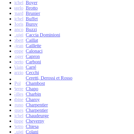
Michel
Boyer
Angelo
Brotto
Bernard
Brunier
Michel
Buffet
Boris
Burov
Franco
Buzzi
Luigi
Caccia Dominioni
Robert
Caillat
René-jean
Caillette
Giuseppe
Calonaci
Roger
Capron
Erberto
Carboni
Alain
Carré
Marzio
Cecchi
Ceretti, Derossi et Rosso
Pol
Chambost
Pierre
Chapo
Gilles
Charbin
Sabine
Charoy
Bruno
Charpentier
Jacques
Charpentier
Jean-Michel
Chaudeurge
Philippe
Cheverny
Pietro
Chiesa
Luigi
Colani