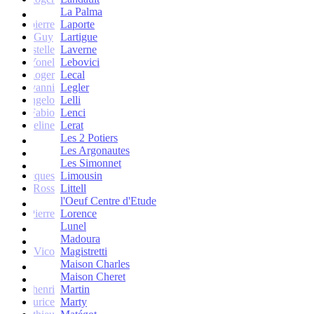
La Palma
Jean-pierre
Laporte
Guy
Lartigue
ne et Estelle
Laverne
Yonel
Lebovici
Roger
Lecal
co Giovanni
Legler
Angelo
Lelli
Fabio
Lenci
Jacqueline
Lerat
Les 2 Potiers
Les Argonautes
Les Simonnet
Jacques
Limousin
Ross
Littell
l'Oeuf Centre d'Etude
Jean-Pierre
Lorence
Lunel
Madoura
Vico
Magistretti
Maison Charles
Maison Cheret
tienne-henri
Martin
Maurice
Marty