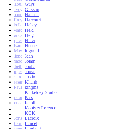
Raoul
Guys
Harvey
Guzzini
rik Lehmann
Hansen
Geoffrey
Harcourt
Isabelle
Hebey
Marc
Held
Franca
Helg
Jacques
Hitier
Isao
Hosoe
Max
Ingrand
Philippe
Jean
Mado
Jolain
Elisabeth
Joulia
Georges
Jouve
Bernard
Justin
Quasar
Khanh
Paul
kingma
Kinkeldey Studio
Sandor
Kiss
Florence
Knoll
Kobis et Lorence
KOK
Jean-Boris
Lacroix
Henri
Lancel
Roger
Landault