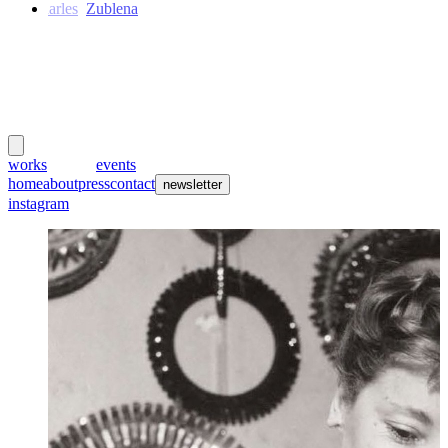
Charles
Zublena
meubles
et lumières
works
creators
events
home
about
press
contact
newsletter
instagram