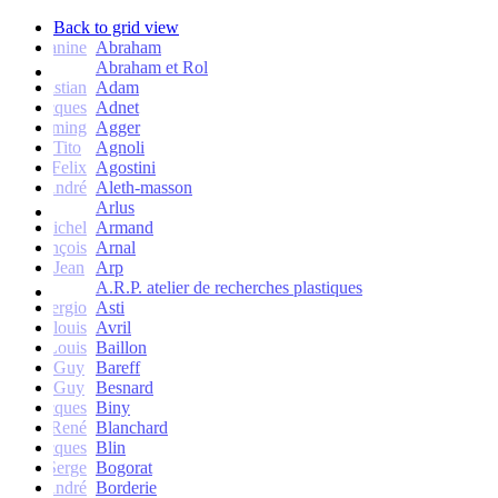
Back to grid view
Janine
Abraham
Abraham et Rol
Christian
Adam
Jacques
Adnet
Flemming
Agger
Tito
Agnoli
Felix
Agostini
André
Aleth-masson
Arlus
Michel
Armand
François
Arnal
Jean
Arp
A.R.P. atelier de recherches plastiques
Sergio
Asti
Jean-louis
Avril
Louis
Baillon
Guy
Bareff
Guy
Besnard
Jacques
Biny
René
Blanchard
Jacques
Blin
Serge
Bogorat
André
Borderie