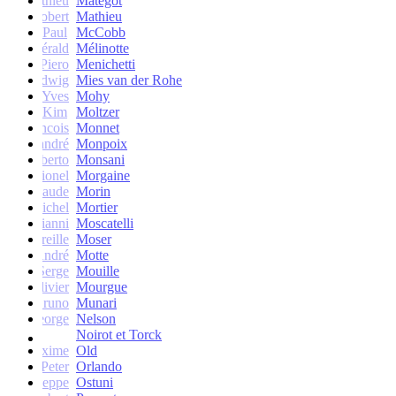
Mathieu
Matégot
Robert
Mathieu
Paul
McCobb
Gérald
Mélinotte
Piero
Menichetti
Ludwig
Mies van der Rohe
Yves
Mohy
Kim
Moltzer
Francois
Monnet
andré
Monpoix
Roberto
Monsani
Lionel
Morgaine
Claude
Morin
Michel
Mortier
Gianni
Moscatelli
Mireille
Moser
oseph-André
Motte
Serge
Mouille
Olivier
Mourgue
Bruno
Munari
George
Nelson
Noirot et Torck
Maxime
Old
Peter
Orlando
Giuseppe
Ostuni