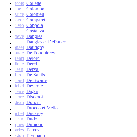
francois
Collette
Joe
Colombo
Alice
Colonieu
Roger
Comparet
Silvio
Coppola
Costanza
Geneviève
Dangles
Dangles et Defrance
Raphaël
Dautigny
arie-Claude
De Fouquieres
Henri
Delord
Juliette
Derel
Jean
Derval
Ivo
De Santis
Bernard
De Swarte
Michel
Deverne
Pierre
Digan
Pierre
Disderot
André-Jean
Doucin
Drocco et Mello
Michel
Ducaroy
Jean
Dudon
Jacques
Dumond
Charles
Eames
Egon
Eiermann