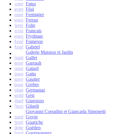
Roger
Fatus
Xavier
Féal
Etienne
Fermigier
Georges
Ferran
Pierre
Folie
François
Français
Georges
Frydman
René
Fumeron
René
Gabriel
Galerie Maision et Jardin
Gérard
Gallet
Jean-pierre
Garrault
Denise
Gatard
Bruno
Gatta
Gustave
Gautier
Monique
Gerber
Christian
Germanaz
Léopold
Gest
Raphael
Giarrusso
Piero
Gilardi
Giovanni Corradini et Giancarla Simonetti
Bernard
Govin
Pierre
Guariche
Colette
Guéden
Gérard
Guermonprez