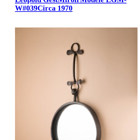
W#039
Circa 1970