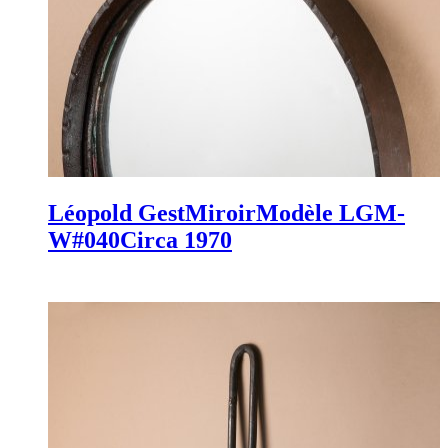
Léopold Gest
Miroir
Modèle LGM-
W#040
Circa 1970