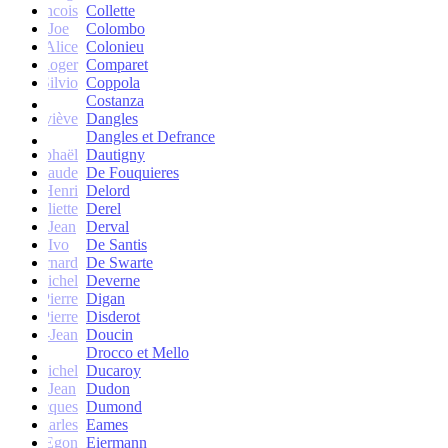
francois
Collette
Joe
Colombo
Alice
Colonieu
Roger
Comparet
Silvio
Coppola
Costanza
Geneviève
Dangles
Dangles et Defrance
Raphaël
Dautigny
arie-Claude
De Fouquieres
Henri
Delord
Juliette
Derel
Jean
Derval
Ivo
De Santis
Bernard
De Swarte
Michel
Deverne
Pierre
Digan
Pierre
Disderot
André-Jean
Doucin
Drocco et Mello
Michel
Ducaroy
Jean
Dudon
Jacques
Dumond
Charles
Eames
Egon
Eiermann