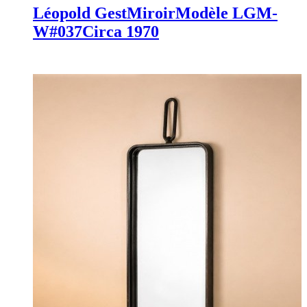
Léopold Gest
Miroir
Modèle LGM-
W#037
Circa 1970