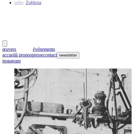
Charles
Zublena
meubles
et lumières
œuvres
créateurs
événements
accueil
à propos
presse
contact
newsletter
instagram