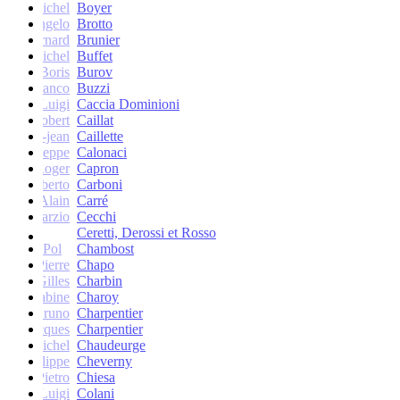
Michel
Boyer
Angelo
Brotto
Bernard
Brunier
Michel
Buffet
Boris
Burov
Franco
Buzzi
Luigi
Caccia Dominioni
Robert
Caillat
René-jean
Caillette
Giuseppe
Calonaci
Roger
Capron
Erberto
Carboni
Alain
Carré
Marzio
Cecchi
Ceretti, Derossi et Rosso
Pol
Chambost
Pierre
Chapo
Gilles
Charbin
Sabine
Charoy
Bruno
Charpentier
Jacques
Charpentier
Jean-Michel
Chaudeurge
Philippe
Cheverny
Pietro
Chiesa
Luigi
Colani