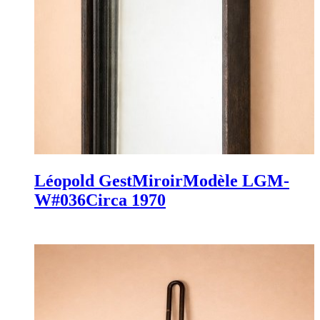
Léopold Gest
Miroir
Modèle LGM-
W#036
Circa 1970