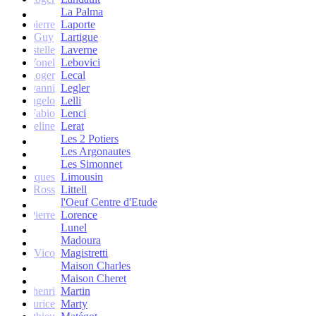
La Palma
Jean-pierre
Laporte
Guy
Lartigue
ne et Estelle
Laverne
Yonel
Lebovici
Roger
Lecal
co Giovanni
Legler
Angelo
Lelli
Fabio
Lenci
Jacqueline
Lerat
Les 2 Potiers
Les Argonautes
Les Simonnet
Jacques
Limousin
Ross
Littell
l'Oeuf Centre d'Etude
Jean-Pierre
Lorence
Lunel
Madoura
Vico
Magistretti
Maison Charles
Maison Cheret
tienne-henri
Martin
Maurice
Marty