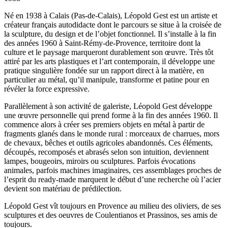
Né en 1938 à Calais (Pas-de-Calais), Léopold Gest est un artiste et
créateur français autodidacte dont le parcours se situe à la croisée de
la sculpture, du design et de l’objet fonctionnel. Il s’installe à la fin
des années 1960 à Saint-Rémy-de-Provence, territoire dont la
culture et le paysage marqueront durablement son œuvre. Très tôt
attiré par les arts plastiques et l’art contemporain, il développe une
pratique singulière fondée sur un rapport direct à la matière, en
particulier au métal, qu’il manipule, transforme et patine pour en
révéler la force expressive.
Parallèlement à son activité de galeriste, Léopold Gest développe
une œuvre personnelle qui prend forme à la fin des années 1960. Il
commence alors à créer ses premiers objets en métal à partir de
fragments glanés dans le monde rural : morceaux de charrues, mors
de chevaux, bêches et outils agricoles abandonnés. Ces éléments,
découpés, recomposés et abrasés selon son intuition, deviennent
lampes, bougeoirs, miroirs ou sculptures. Parfois évocations
animales, parfois machines imaginaires, ces assemblages proches de
l’esprit du ready-made marquent le début d’une recherche où l’acier
devient son matériau de prédilection.
Léopold Gest vît toujours en Provence au milieu des oliviers, de ses
sculptures et des oeuvres de Coulentianos et Prassinos, ses amis de
toujours.