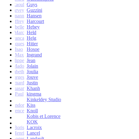
Raoul
Guys
Harvey
Guzzini
rik Lehmann
Hansen
Geoffrey
Harcourt
Isabelle
Hebey
Marc
Held
Franca
Helg
Jacques
Hitier
Isao
Hosoe
Max
Ingrand
Philippe
Jean
Mado
Jolain
Elisabeth
Joulia
Georges
Jouve
Bernard
Justin
Quasar
Khanh
Paul
kingma
Kinkeldey Studio
Sandor
Kiss
Florence
Knoll
Kobis et Lorence
KOK
Jean-Boris
Lacroix
Henri
Lancel
Roger
Landault