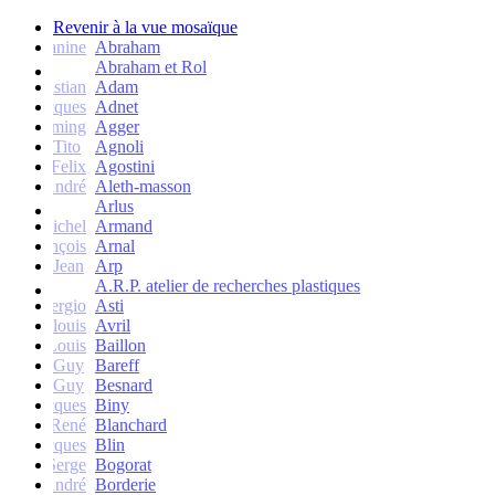
Revenir à la vue mosaïque
Janine
Abraham
Abraham et Rol
Christian
Adam
Jacques
Adnet
Flemming
Agger
Tito
Agnoli
Felix
Agostini
André
Aleth-masson
Arlus
Michel
Armand
François
Arnal
Jean
Arp
A.R.P. atelier de recherches plastiques
Sergio
Asti
Jean-louis
Avril
Louis
Baillon
Guy
Bareff
Guy
Besnard
Jacques
Biny
René
Blanchard
Jacques
Blin
Serge
Bogorat
André
Borderie