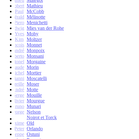
Mathieu
Matégot
Robert
Mathieu
Paul
McCobb
Gérald
Mélinotte
Piero
Menichetti
Ludwig
Mies van der Rohe
Yves
Mohy
Kim
Moltzer
Francois
Monnet
andré
Monpoix
Roberto
Monsani
Lionel
Morgaine
Claude
Morin
Michel
Mortier
Gianni
Moscatelli
Mireille
Moser
oseph-André
Motte
Serge
Mouille
Olivier
Mourgue
Bruno
Munari
George
Nelson
Noirot et Torck
Maxime
Old
Peter
Orlando
Giuseppe
Ostuni