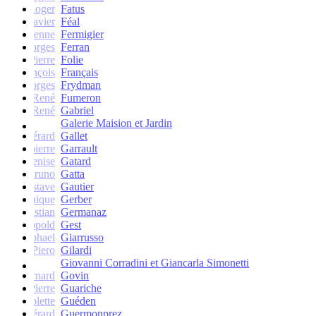
Roger
Fatus
Xavier
Féal
Etienne
Fermigier
Georges
Ferran
Pierre
Folie
François
Français
Georges
Frydman
René
Fumeron
René
Gabriel
Galerie Maision et Jardin
Gérard
Gallet
Jean-pierre
Garrault
Denise
Gatard
Bruno
Gatta
Gustave
Gautier
Monique
Gerber
Christian
Germanaz
Léopold
Gest
Raphael
Giarrusso
Piero
Gilardi
Giovanni Corradini et Giancarla Simonetti
Bernard
Govin
Pierre
Guariche
Colette
Guéden
Gérard
Guermonprez