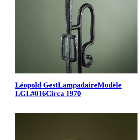
Léopold Gest
Lampadaire
Modèle
LGL#016
Circa 1970