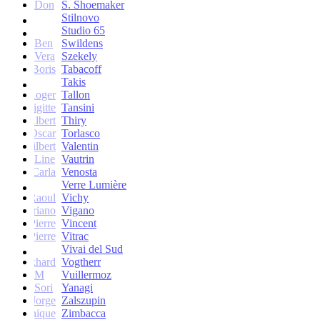
Don
S. Shoemaker
Stilnovo
Studio 65
Ben
Swildens
Vera
Szekely
Boris
Tabacoff
Takis
Roger
Tallon
Brigitte
Tansini
Albert
Thiry
Oscar
Torlasco
Gilbert
Valentin
Line
Vautrin
Carla
Venosta
Verre Lumière
Raoul
Vichy
Vittoriano
Vigano
Jean-Pierre
Vincent
Jean-Pierre
Vitrac
Vivai del Sud
Burkhard
Vogtherr
M
Vuillermoz
Sori
Yanagi
Jorge
Zalszupin
Dominique
Zimbacca