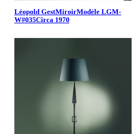
Léopold Gest
Miroir
Modèle LGM-
W#035
Circa 1970