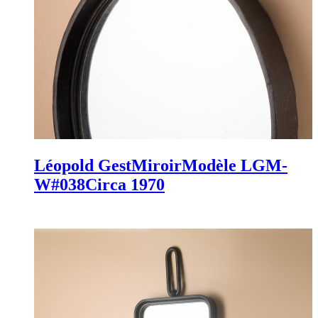
Léopold Gest
Miroir
Modèle LGM-
W#038
Circa 1970