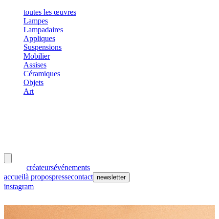
toutes les œuvres
Lampes
Lampadaires
Appliques
Suspensions
Mobilier
Assises
Céramiques
Objets
Art
meubles
et lumières
œuvres
créateurs
événements
accueil
à propos
presse
contact
newsletter
instagram