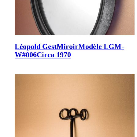
Léopold Gest
Miroir
Modèle LGM-
W#006
Circa 1970