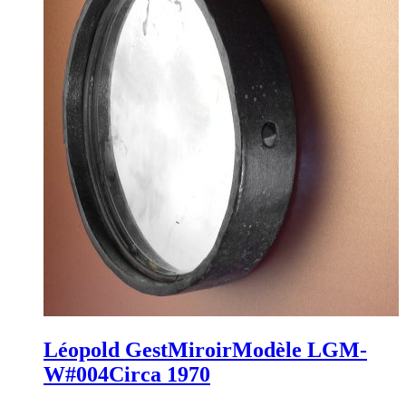
Léopold Gest
Miroir
Modèle LGM-
W#004
Circa 1970