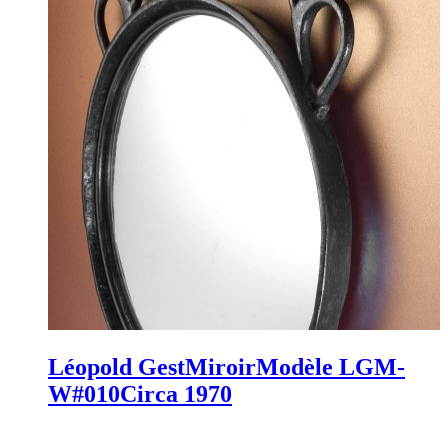
Léopold Gest
Miroir
Modèle LGM-
W#010
Circa 1970