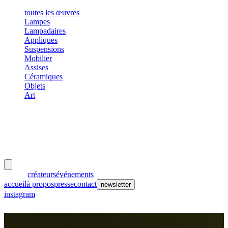
toutes les œuvres
Lampes
Lampadaires
Appliques
Suspensions
Mobilier
Assises
Céramiques
Objets
Art
meubles
et lumières
œuvres
créateurs
événements
accueil
à propos
presse
contact
newsletter
instagram