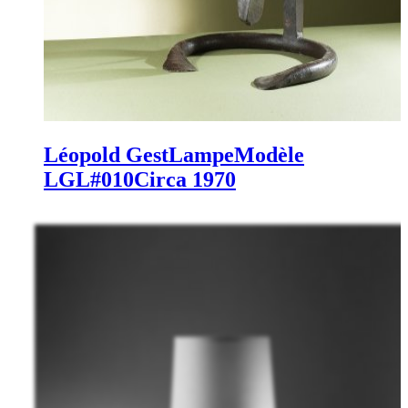
Léopold Gest
Lampe
Modèle
LGL#010
Circa 1970