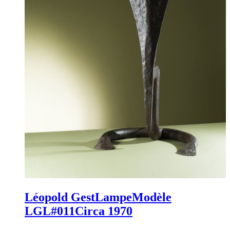
Léopold Gest
Lampe
Modèle
LGL#011
Circa 1970