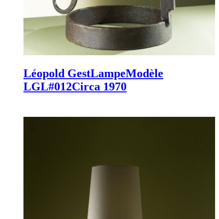
Léopold Gest
Lampe
Modèle
LGL#012
Circa 1970