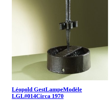
Léopold Gest
Lampe
Modèle
LGL#014
Circa 1970