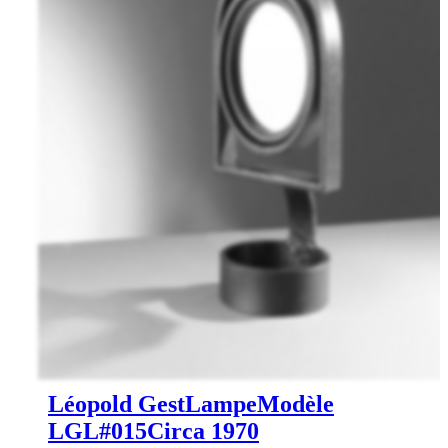
Léopold Gest
Lampe
Modèle
LGL#015
Circa 1970