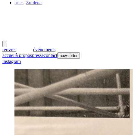
Charles
Zublena
meubles
et lumières
œuvres
créateurs
événements
accueil
à propos
presse
contact
newsletter
instagram