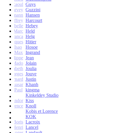
Raoul
Guys
Harvey
Guzzini
rik Lehmann
Hansen
Geoffrey
Harcourt
Isabelle
Hebey
Marc
Held
Franca
Helg
Jacques
Hitier
Isao
Hosoe
Max
Ingrand
Philippe
Jean
Mado
Jolain
Elisabeth
Joulia
Georges
Jouve
Bernard
Justin
Quasar
Khanh
Paul
kingma
Kinkeldey Studio
Sandor
Kiss
Florence
Knoll
Kobis et Lorence
KOK
Jean-Boris
Lacroix
Henri
Lancel
Roger
Landault