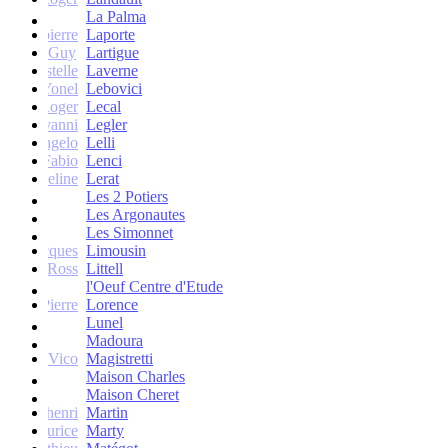
La Palma
Jean-pierre
Laporte
Guy
Lartigue
ne et Estelle
Laverne
Yonel
Lebovici
Roger
Lecal
co Giovanni
Legler
Angelo
Lelli
Fabio
Lenci
Jacqueline
Lerat
Les 2 Potiers
Les Argonautes
Les Simonnet
Jacques
Limousin
Ross
Littell
l'Oeuf Centre d'Etude
Jean-Pierre
Lorence
Lunel
Madoura
Vico
Magistretti
Maison Charles
Maison Cheret
tienne-henri
Martin
Maurice
Marty