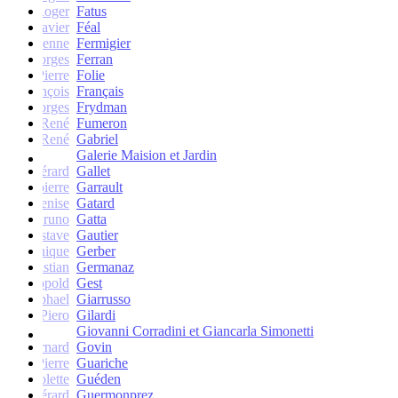
Roger
Fatus
Xavier
Féal
Etienne
Fermigier
Georges
Ferran
Pierre
Folie
François
Français
Georges
Frydman
René
Fumeron
René
Gabriel
Galerie Maision et Jardin
Gérard
Gallet
Jean-pierre
Garrault
Denise
Gatard
Bruno
Gatta
Gustave
Gautier
Monique
Gerber
Christian
Germanaz
Léopold
Gest
Raphael
Giarrusso
Piero
Gilardi
Giovanni Corradini et Giancarla Simonetti
Bernard
Govin
Pierre
Guariche
Colette
Guéden
Gérard
Guermonprez