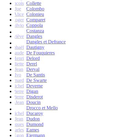
francois
Collette
Joe
Colombo
Alice
Colonieu
Roger
Comparet
Silvio
Coppola
Costanza
Geneviève
Dangles
Dangles et Defrance
Raphaël
Dautigny
arie-Claude
De Fouquieres
Henri
Delord
Juliette
Derel
Jean
Derval
Ivo
De Santis
Bernard
De Swarte
Michel
Deverne
Pierre
Digan
Pierre
Disderot
André-Jean
Doucin
Drocco et Mello
Michel
Ducaroy
Jean
Dudon
Jacques
Dumond
Charles
Eames
Egon
Eiermann