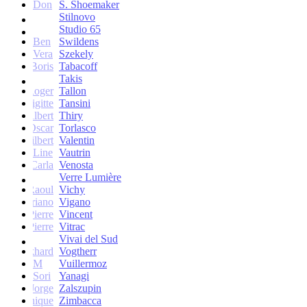
Don
S. Shoemaker
Stilnovo
Studio 65
Ben
Swildens
Vera
Szekely
Boris
Tabacoff
Takis
Roger
Tallon
Brigitte
Tansini
Albert
Thiry
Oscar
Torlasco
Gilbert
Valentin
Line
Vautrin
Carla
Venosta
Verre Lumière
Raoul
Vichy
Vittoriano
Vigano
Jean-Pierre
Vincent
Jean-Pierre
Vitrac
Vivai del Sud
Burkhard
Vogtherr
M
Vuillermoz
Sori
Yanagi
Jorge
Zalszupin
Dominique
Zimbacca