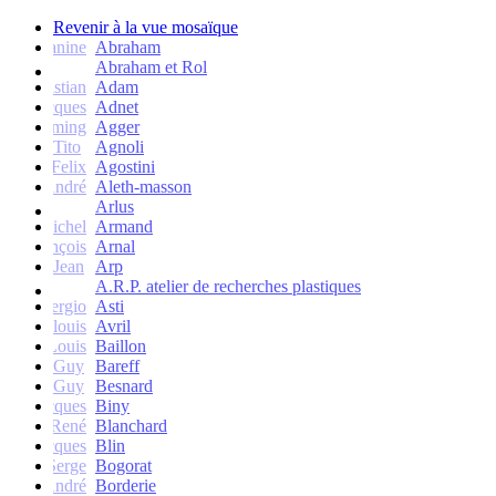
Revenir à la vue mosaïque
Janine
Abraham
Abraham et Rol
Christian
Adam
Jacques
Adnet
Flemming
Agger
Tito
Agnoli
Felix
Agostini
André
Aleth-masson
Arlus
Michel
Armand
François
Arnal
Jean
Arp
A.R.P. atelier de recherches plastiques
Sergio
Asti
Jean-louis
Avril
Louis
Baillon
Guy
Bareff
Guy
Besnard
Jacques
Biny
René
Blanchard
Jacques
Blin
Serge
Bogorat
André
Borderie