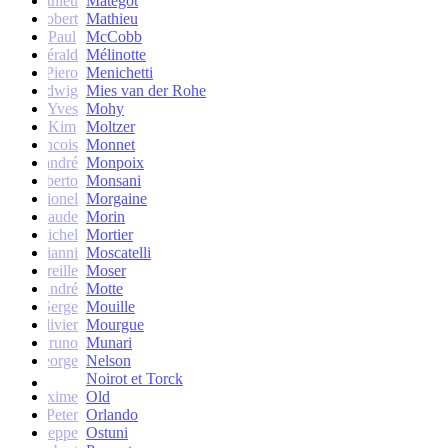
Mathieu
Matégot
Robert
Mathieu
Paul
McCobb
Gérald
Mélinotte
Piero
Menichetti
Ludwig
Mies van der Rohe
Yves
Mohy
Kim
Moltzer
Francois
Monnet
andré
Monpoix
Roberto
Monsani
Lionel
Morgaine
Claude
Morin
Michel
Mortier
Gianni
Moscatelli
Mireille
Moser
oseph-André
Motte
Serge
Mouille
Olivier
Mourgue
Bruno
Munari
George
Nelson
Noirot et Torck
Maxime
Old
Peter
Orlando
Giuseppe
Ostuni