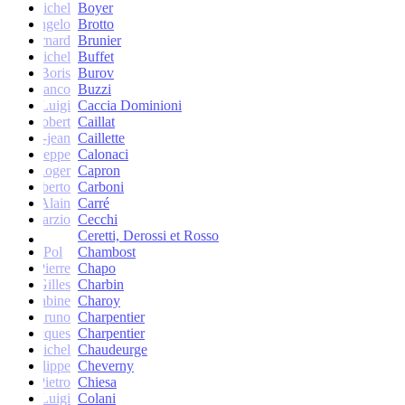
Michel
Boyer
Angelo
Brotto
Bernard
Brunier
Michel
Buffet
Boris
Burov
Franco
Buzzi
Luigi
Caccia Dominioni
Robert
Caillat
René-jean
Caillette
Giuseppe
Calonaci
Roger
Capron
Erberto
Carboni
Alain
Carré
Marzio
Cecchi
Ceretti, Derossi et Rosso
Pol
Chambost
Pierre
Chapo
Gilles
Charbin
Sabine
Charoy
Bruno
Charpentier
Jacques
Charpentier
Jean-Michel
Chaudeurge
Philippe
Cheverny
Pietro
Chiesa
Luigi
Colani