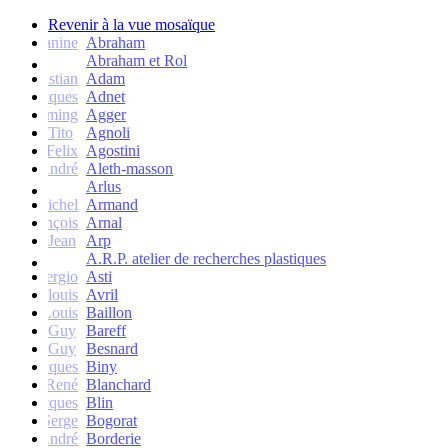
Revenir à la vue mosaïque
Janine
Abraham
Abraham et Rol
Christian
Adam
Jacques
Adnet
Flemming
Agger
Tito
Agnoli
Felix
Agostini
André
Aleth-masson
Arlus
Michel
Armand
François
Arnal
Jean
Arp
A.R.P. atelier de recherches plastiques
Sergio
Asti
Jean-louis
Avril
Louis
Baillon
Guy
Bareff
Guy
Besnard
Jacques
Biny
René
Blanchard
Jacques
Blin
Serge
Bogorat
André
Borderie