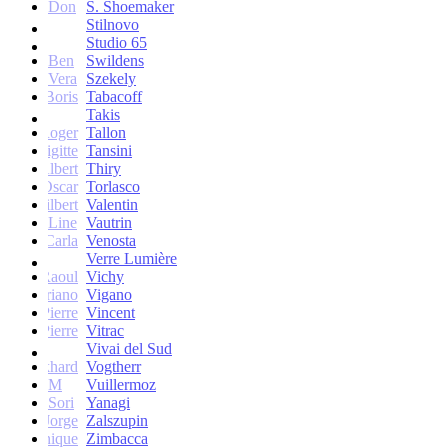
Don
S. Shoemaker
Stilnovo
Studio 65
Ben
Swildens
Vera
Szekely
Boris
Tabacoff
Takis
Roger
Tallon
Brigitte
Tansini
Albert
Thiry
Oscar
Torlasco
Gilbert
Valentin
Line
Vautrin
Carla
Venosta
Verre Lumière
Raoul
Vichy
Vittoriano
Vigano
Jean-Pierre
Vincent
Jean-Pierre
Vitrac
Vivai del Sud
Burkhard
Vogtherr
M
Vuillermoz
Sori
Yanagi
Jorge
Zalszupin
Dominique
Zimbacca