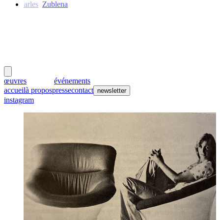
Charles
Zublena
meubles
et lumières
œuvres
créateurs
événements
accueil
à propos
presse
contact
newsletter
instagram