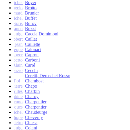
Michel
Boyer
Angelo
Brotto
Bernard
Brunier
Michel
Buffet
Boris
Burov
Franco
Buzzi
Luigi
Caccia Dominioni
Robert
Caillat
René-jean
Caillette
Giuseppe
Calonaci
Roger
Capron
Erberto
Carboni
Alain
Carré
Marzio
Cecchi
Ceretti, Derossi et Rosso
Pol
Chambost
Pierre
Chapo
Gilles
Charbin
Sabine
Charoy
Bruno
Charpentier
Jacques
Charpentier
Jean-Michel
Chaudeurge
Philippe
Cheverny
Pietro
Chiesa
Luigi
Colani