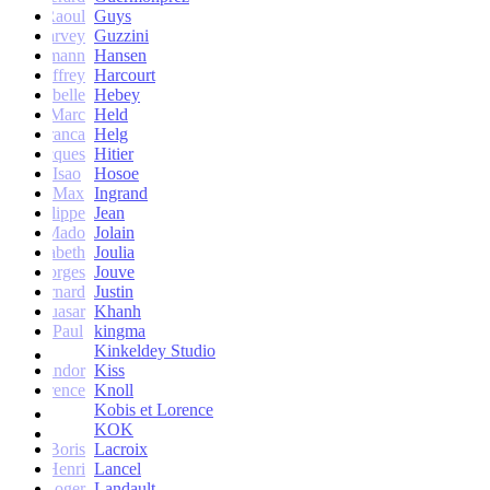
Raoul
Guys
Harvey
Guzzini
rik Lehmann
Hansen
Geoffrey
Harcourt
Isabelle
Hebey
Marc
Held
Franca
Helg
Jacques
Hitier
Isao
Hosoe
Max
Ingrand
Philippe
Jean
Mado
Jolain
Elisabeth
Joulia
Georges
Jouve
Bernard
Justin
Quasar
Khanh
Paul
kingma
Kinkeldey Studio
Sandor
Kiss
Florence
Knoll
Kobis et Lorence
KOK
Jean-Boris
Lacroix
Henri
Lancel
Roger
Landault