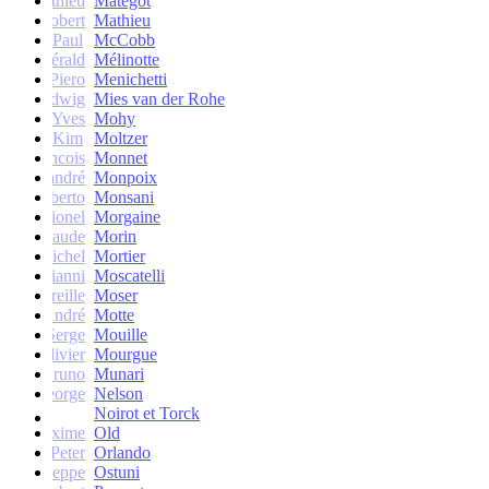
Mathieu
Matégot
Robert
Mathieu
Paul
McCobb
Gérald
Mélinotte
Piero
Menichetti
Ludwig
Mies van der Rohe
Yves
Mohy
Kim
Moltzer
Francois
Monnet
andré
Monpoix
Roberto
Monsani
Lionel
Morgaine
Claude
Morin
Michel
Mortier
Gianni
Moscatelli
Mireille
Moser
oseph-André
Motte
Serge
Mouille
Olivier
Mourgue
Bruno
Munari
George
Nelson
Noirot et Torck
Maxime
Old
Peter
Orlando
Giuseppe
Ostuni