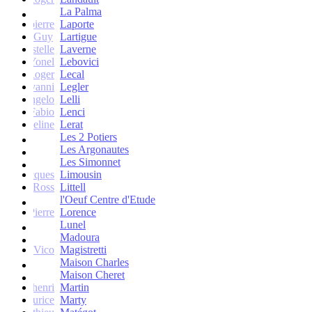
La Palma
Jean-pierre
Laporte
Guy
Lartigue
ne et Estelle
Laverne
Yonel
Lebovici
Roger
Lecal
co Giovanni
Legler
Angelo
Lelli
Fabio
Lenci
Jacqueline
Lerat
Les 2 Potiers
Les Argonautes
Les Simonnet
Jacques
Limousin
Ross
Littell
l'Oeuf Centre d'Etude
Jean-Pierre
Lorence
Lunel
Madoura
Vico
Magistretti
Maison Charles
Maison Cheret
tienne-henri
Martin
Maurice
Marty