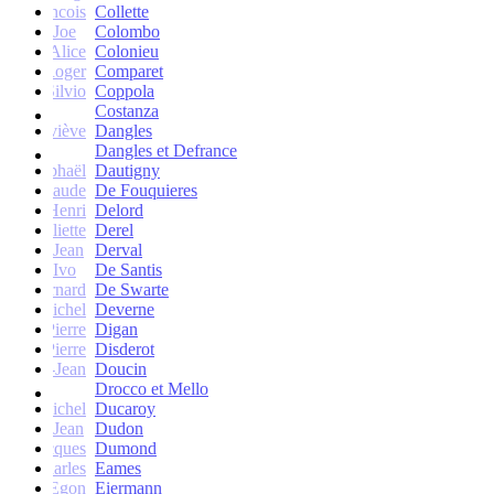
francois
Collette
Joe
Colombo
Alice
Colonieu
Roger
Comparet
Silvio
Coppola
Costanza
Geneviève
Dangles
Dangles et Defrance
Raphaël
Dautigny
arie-Claude
De Fouquieres
Henri
Delord
Juliette
Derel
Jean
Derval
Ivo
De Santis
Bernard
De Swarte
Michel
Deverne
Pierre
Digan
Pierre
Disderot
André-Jean
Doucin
Drocco et Mello
Michel
Ducaroy
Jean
Dudon
Jacques
Dumond
Charles
Eames
Egon
Eiermann