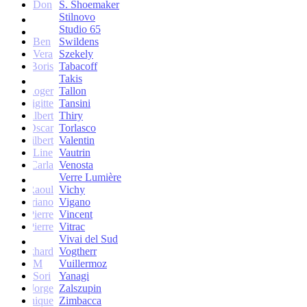
Don
S. Shoemaker
Stilnovo
Studio 65
Ben
Swildens
Vera
Szekely
Boris
Tabacoff
Takis
Roger
Tallon
Brigitte
Tansini
Albert
Thiry
Oscar
Torlasco
Gilbert
Valentin
Line
Vautrin
Carla
Venosta
Verre Lumière
Raoul
Vichy
Vittoriano
Vigano
Jean-Pierre
Vincent
Jean-Pierre
Vitrac
Vivai del Sud
Burkhard
Vogtherr
M
Vuillermoz
Sori
Yanagi
Jorge
Zalszupin
Dominique
Zimbacca