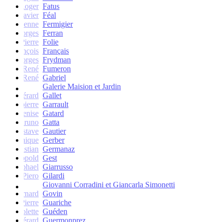
Roger
Fatus
Xavier
Féal
Etienne
Fermigier
Georges
Ferran
Pierre
Folie
François
Français
Georges
Frydman
René
Fumeron
René
Gabriel
Galerie Maision et Jardin
Gérard
Gallet
Jean-pierre
Garrault
Denise
Gatard
Bruno
Gatta
Gustave
Gautier
Monique
Gerber
Christian
Germanaz
Léopold
Gest
Raphael
Giarrusso
Piero
Gilardi
Giovanni Corradini et Giancarla Simonetti
Bernard
Govin
Pierre
Guariche
Colette
Guéden
Gérard
Guermonprez