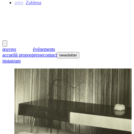
Charles
Zublena
meubles
et lumières
œuvres
créateurs
événements
accueil
à propos
presse
contact
newsletter
instagram