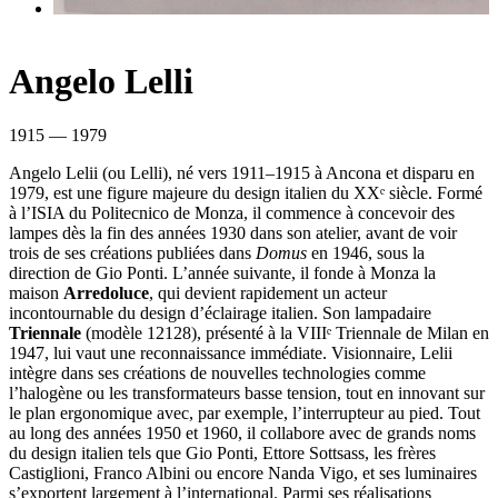
Angelo Lelli
1915 — 1979
Angelo Lelii (ou Lelli), né vers 1911–1915 à Ancona et disparu en
1979, est une figure majeure du design italien du XXᵉ siècle. Formé
à l’ISIA du Politecnico de Monza, il commence à concevoir des
lampes dès la fin des années 1930 dans son atelier, avant de voir
trois de ses créations publiées dans
Domus
en 1946, sous la
direction de Gio Ponti. L’année suivante, il fonde à Monza la
maison
Arredoluce
, qui devient rapidement un acteur
incontournable du design d’éclairage italien. Son lampadaire
Triennale
(modèle 12128), présenté à la VIIIᵉ Triennale de Milan en
1947, lui vaut une reconnaissance immédiate. Visionnaire, Lelii
intègre dans ses créations de nouvelles technologies comme
l’halogène ou les transformateurs basse tension, tout en innovant sur
le plan ergonomique avec, par exemple, l’interrupteur au pied. Tout
au long des années 1950 et 1960, il collabore avec de grands noms
du design italien tels que Gio Ponti, Ettore Sottsass, les frères
Castiglioni, Franco Albini ou encore Nanda Vigo, et ses luminaires
s’exportent largement à l’international. Parmi ses réalisations