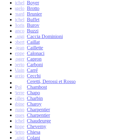
Michel
Boyer
Angelo
Brotto
Bernard
Brunier
Michel
Buffet
Boris
Burov
Franco
Buzzi
Luigi
Caccia Dominioni
Robert
Caillat
René-jean
Caillette
Giuseppe
Calonaci
Roger
Capron
Erberto
Carboni
Alain
Carré
Marzio
Cecchi
Ceretti, Derossi et Rosso
Pol
Chambost
Pierre
Chapo
Gilles
Charbin
Sabine
Charoy
Bruno
Charpentier
Jacques
Charpentier
Jean-Michel
Chaudeurge
Philippe
Cheverny
Pietro
Chiesa
Luigi
Colani