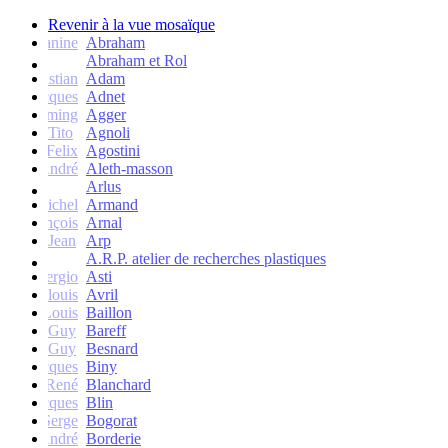
Revenir à la vue mosaïque
Janine
Abraham
Abraham et Rol
Christian
Adam
Jacques
Adnet
Flemming
Agger
Tito
Agnoli
Felix
Agostini
André
Aleth-masson
Arlus
Michel
Armand
François
Arnal
Jean
Arp
A.R.P. atelier de recherches plastiques
Sergio
Asti
Jean-louis
Avril
Louis
Baillon
Guy
Bareff
Guy
Besnard
Jacques
Biny
René
Blanchard
Jacques
Blin
Serge
Bogorat
André
Borderie