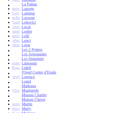
La Palma
Jean-pierre
Laporte
Guy
Lartigue
ne et Estelle
Laverne
Yonel
Lebovici
Roger
Lecal
co Giovanni
Legler
Angelo
Lelli
Fabio
Lenci
Jacqueline
Lerat
Les 2 Potiers
Les Argonautes
Les Simonnet
Jacques
Limousin
Ross
Littell
l'Oeuf Centre d'Etude
Jean-Pierre
Lorence
Lunel
Madoura
Vico
Magistretti
Maison Charles
Maison Cheret
tienne-henri
Martin
Maurice
Marty