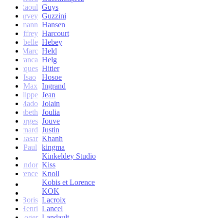
Raoul
Guys
Harvey
Guzzini
rik Lehmann
Hansen
Geoffrey
Harcourt
Isabelle
Hebey
Marc
Held
Franca
Helg
Jacques
Hitier
Isao
Hosoe
Max
Ingrand
Philippe
Jean
Mado
Jolain
Elisabeth
Joulia
Georges
Jouve
Bernard
Justin
Quasar
Khanh
Paul
kingma
Kinkeldey Studio
Sandor
Kiss
Florence
Knoll
Kobis et Lorence
KOK
Jean-Boris
Lacroix
Henri
Lancel
Roger
Landault