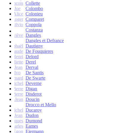
francois
Collette
Joe
Colombo
Alice
Colonieu
Roger
Comparet
Silvio
Coppola
Costanza
Geneviève
Dangles
Dangles et Defrance
Raphaël
Dautigny
arie-Claude
De Fouquieres
Henri
Delord
Juliette
Derel
Jean
Derval
Ivo
De Santis
Bernard
De Swarte
Michel
Deverne
Pierre
Digan
Pierre
Disderot
André-Jean
Doucin
Drocco et Mello
Michel
Ducaroy
Jean
Dudon
Jacques
Dumond
Charles
Eames
Egon
Eiermann