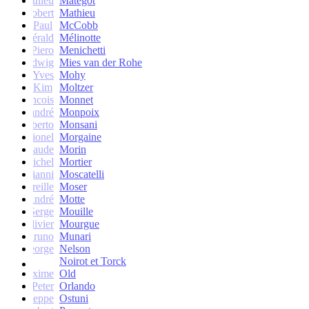
Mathieu
Matégot
Robert
Mathieu
Paul
McCobb
Gérald
Mélinotte
Piero
Menichetti
Ludwig
Mies van der Rohe
Yves
Mohy
Kim
Moltzer
Francois
Monnet
andré
Monpoix
Roberto
Monsani
Lionel
Morgaine
Claude
Morin
Michel
Mortier
Gianni
Moscatelli
Mireille
Moser
oseph-André
Motte
Serge
Mouille
Olivier
Mourgue
Bruno
Munari
George
Nelson
Noirot et Torck
Maxime
Old
Peter
Orlando
Giuseppe
Ostuni