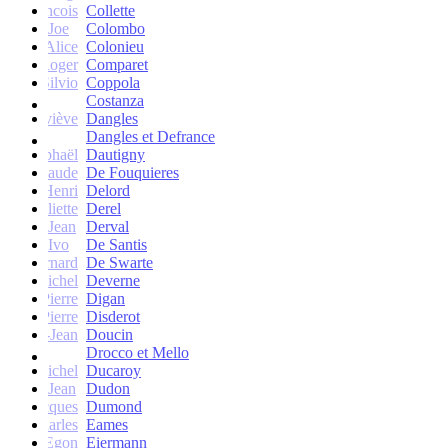
francois
Collette
Joe
Colombo
Alice
Colonieu
Roger
Comparet
Silvio
Coppola
Costanza
Geneviève
Dangles
Dangles et Defrance
Raphaël
Dautigny
arie-Claude
De Fouquieres
Henri
Delord
Juliette
Derel
Jean
Derval
Ivo
De Santis
Bernard
De Swarte
Michel
Deverne
Pierre
Digan
Pierre
Disderot
André-Jean
Doucin
Drocco et Mello
Michel
Ducaroy
Jean
Dudon
Jacques
Dumond
Charles
Eames
Egon
Eiermann