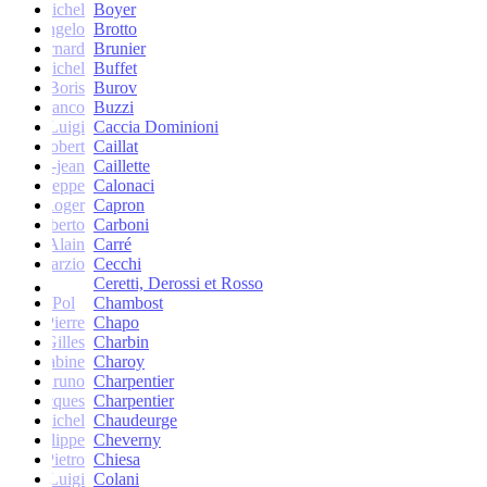
Michel
Boyer
Angelo
Brotto
Bernard
Brunier
Michel
Buffet
Boris
Burov
Franco
Buzzi
Luigi
Caccia Dominioni
Robert
Caillat
René-jean
Caillette
Giuseppe
Calonaci
Roger
Capron
Erberto
Carboni
Alain
Carré
Marzio
Cecchi
Ceretti, Derossi et Rosso
Pol
Chambost
Pierre
Chapo
Gilles
Charbin
Sabine
Charoy
Bruno
Charpentier
Jacques
Charpentier
Jean-Michel
Chaudeurge
Philippe
Cheverny
Pietro
Chiesa
Luigi
Colani