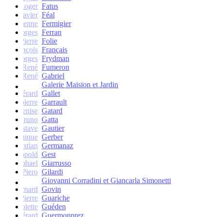
Roger
Fatus
Xavier
Féal
Etienne
Fermigier
Georges
Ferran
Pierre
Folie
François
Français
Georges
Frydman
René
Fumeron
René
Gabriel
Galerie Maision et Jardin
Gérard
Gallet
Jean-pierre
Garrault
Denise
Gatard
Bruno
Gatta
Gustave
Gautier
Monique
Gerber
Christian
Germanaz
Léopold
Gest
Raphael
Giarrusso
Piero
Gilardi
Giovanni Corradini et Giancarla Simonetti
Bernard
Govin
Pierre
Guariche
Colette
Guéden
Gérard
Guermonprez