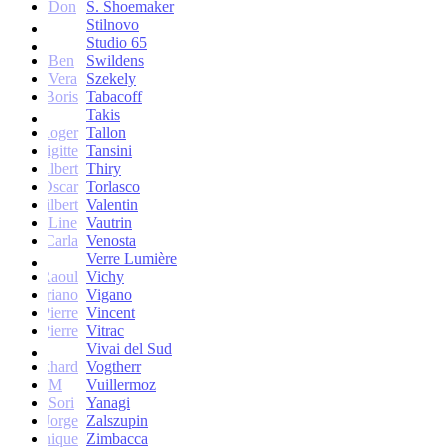
Don
S. Shoemaker
Stilnovo
Studio 65
Ben
Swildens
Vera
Szekely
Boris
Tabacoff
Takis
Roger
Tallon
Brigitte
Tansini
Albert
Thiry
Oscar
Torlasco
Gilbert
Valentin
Line
Vautrin
Carla
Venosta
Verre Lumière
Raoul
Vichy
Vittoriano
Vigano
Jean-Pierre
Vincent
Jean-Pierre
Vitrac
Vivai del Sud
Burkhard
Vogtherr
M
Vuillermoz
Sori
Yanagi
Jorge
Zalszupin
Dominique
Zimbacca