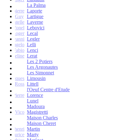
La Palma
Jean-pierre
Laporte
Guy
Lartigue
ne et Estelle
Laverne
Yonel
Lebovici
Roger
Lecal
co Giovanni
Legler
Angelo
Lelli
Fabio
Lenci
Jacqueline
Lerat
Les 2 Potiers
Les Argonautes
Les Simonnet
Jacques
Limousin
Ross
Littell
l'Oeuf Centre d'Etude
Jean-Pierre
Lorence
Lunel
Madoura
Vico
Magistretti
Maison Charles
Maison Cheret
tienne-henri
Martin
Maurice
Marty