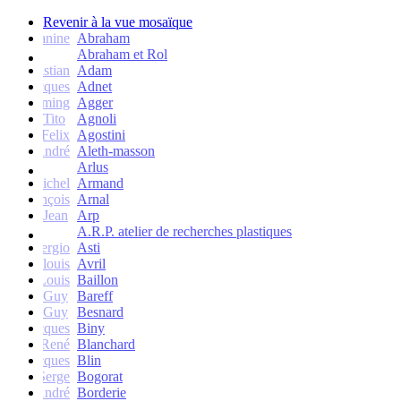
Revenir à la vue mosaïque
Janine
Abraham
Abraham et Rol
Christian
Adam
Jacques
Adnet
Flemming
Agger
Tito
Agnoli
Felix
Agostini
André
Aleth-masson
Arlus
Michel
Armand
François
Arnal
Jean
Arp
A.R.P. atelier de recherches plastiques
Sergio
Asti
Jean-louis
Avril
Louis
Baillon
Guy
Bareff
Guy
Besnard
Jacques
Biny
René
Blanchard
Jacques
Blin
Serge
Bogorat
André
Borderie