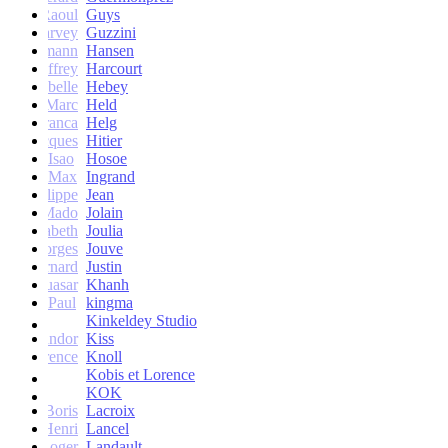
Raoul
Guys
Harvey
Guzzini
rik Lehmann
Hansen
Geoffrey
Harcourt
Isabelle
Hebey
Marc
Held
Franca
Helg
Jacques
Hitier
Isao
Hosoe
Max
Ingrand
Philippe
Jean
Mado
Jolain
Elisabeth
Joulia
Georges
Jouve
Bernard
Justin
Quasar
Khanh
Paul
kingma
Kinkeldey Studio
Sandor
Kiss
Florence
Knoll
Kobis et Lorence
KOK
Jean-Boris
Lacroix
Henri
Lancel
Roger
Landault