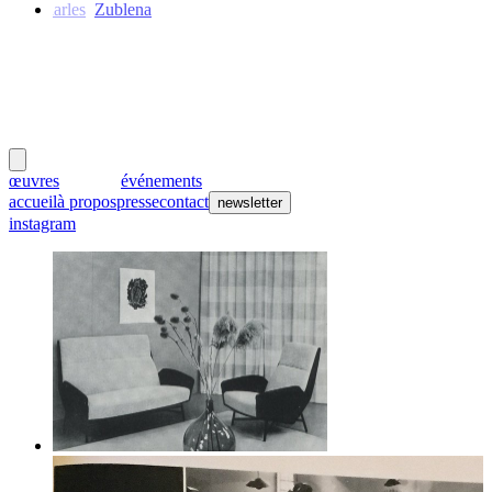
Charles
Zublena
meubles
et lumières
œuvres
créateurs
événements
accueil
à propos
presse
contact
newsletter
instagram