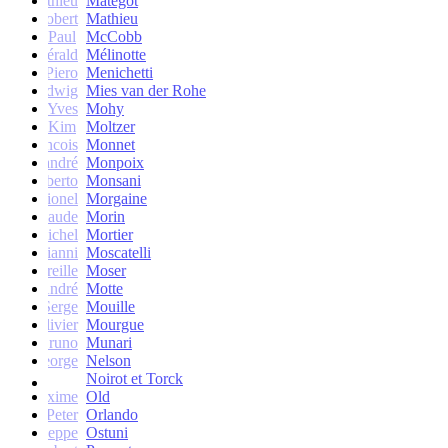
Mathieu
Matégot
Robert
Mathieu
Paul
McCobb
Gérald
Mélinotte
Piero
Menichetti
Ludwig
Mies van der Rohe
Yves
Mohy
Kim
Moltzer
Francois
Monnet
andré
Monpoix
Roberto
Monsani
Lionel
Morgaine
Claude
Morin
Michel
Mortier
Gianni
Moscatelli
Mireille
Moser
oseph-André
Motte
Serge
Mouille
Olivier
Mourgue
Bruno
Munari
George
Nelson
Noirot et Torck
Maxime
Old
Peter
Orlando
Giuseppe
Ostuni