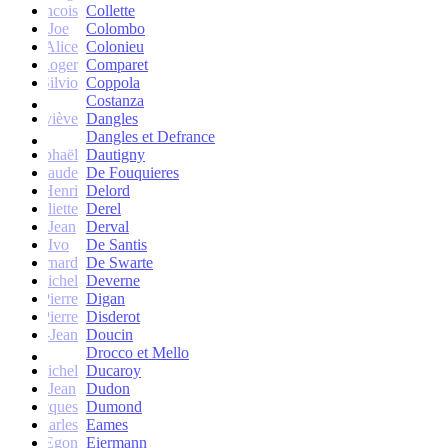
francois
Collette
Joe
Colombo
Alice
Colonieu
Roger
Comparet
Silvio
Coppola
Costanza
Geneviève
Dangles
Dangles et Defrance
Raphaël
Dautigny
arie-Claude
De Fouquieres
Henri
Delord
Juliette
Derel
Jean
Derval
Ivo
De Santis
Bernard
De Swarte
Michel
Deverne
Pierre
Digan
Pierre
Disderot
André-Jean
Doucin
Drocco et Mello
Michel
Ducaroy
Jean
Dudon
Jacques
Dumond
Charles
Eames
Egon
Eiermann