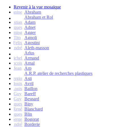
Revenir à la vue mosaïque
Janine
Abraham
Abraham et Rol
Christian
Adam
Jacques
Adnet
Flemming
Agger
Tito
Agnoli
Felix
Agostini
André
Aleth-masson
Arlus
Michel
Armand
François
Arnal
Jean
Arp
A.R.P. atelier de recherches plastiques
Sergio
Asti
Jean-louis
Avril
Louis
Baillon
Guy
Bareff
Guy
Besnard
Jacques
Biny
René
Blanchard
Jacques
Blin
Serge
Bogorat
André
Borderie