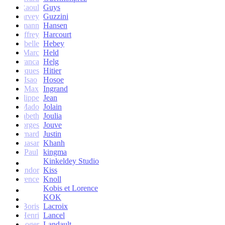
Raoul
Guys
Harvey
Guzzini
rik Lehmann
Hansen
Geoffrey
Harcourt
Isabelle
Hebey
Marc
Held
Franca
Helg
Jacques
Hitier
Isao
Hosoe
Max
Ingrand
Philippe
Jean
Mado
Jolain
Elisabeth
Joulia
Georges
Jouve
Bernard
Justin
Quasar
Khanh
Paul
kingma
Kinkeldey Studio
Sandor
Kiss
Florence
Knoll
Kobis et Lorence
KOK
Jean-Boris
Lacroix
Henri
Lancel
Roger
Landault