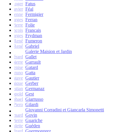
Roger
Fatus
Xavier
Féal
Etienne
Fermigier
Georges
Ferran
Pierre
Folie
François
Français
Georges
Frydman
René
Fumeron
René
Gabriel
Galerie Maision et Jardin
Gérard
Gallet
Jean-pierre
Garrault
Denise
Gatard
Bruno
Gatta
Gustave
Gautier
Monique
Gerber
Christian
Germanaz
Léopold
Gest
Raphael
Giarrusso
Piero
Gilardi
Giovanni Corradini et Giancarla Simonetti
Bernard
Govin
Pierre
Guariche
Colette
Guéden
Gérard
Guermonprez