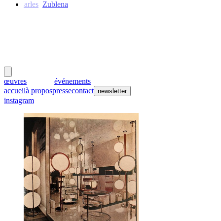
Charles
Zublena
meubles
et lumières
œuvres
créateurs
événements
accueil
à propos
presse
contact
newsletter
instagram