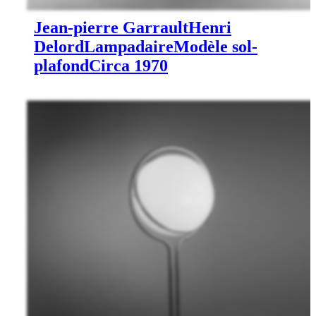
Jean-pierre Garrault
Henri
Delord
Lampadaire
Modèle sol-
plafond
Circa 1970