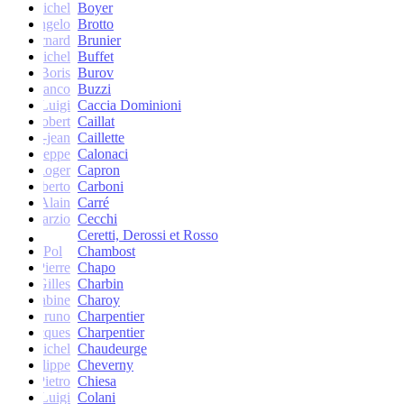
Michel
Boyer
Angelo
Brotto
Bernard
Brunier
Michel
Buffet
Boris
Burov
Franco
Buzzi
Luigi
Caccia Dominioni
Robert
Caillat
René-jean
Caillette
Giuseppe
Calonaci
Roger
Capron
Erberto
Carboni
Alain
Carré
Marzio
Cecchi
Ceretti, Derossi et Rosso
Pol
Chambost
Pierre
Chapo
Gilles
Charbin
Sabine
Charoy
Bruno
Charpentier
Jacques
Charpentier
Jean-Michel
Chaudeurge
Philippe
Cheverny
Pietro
Chiesa
Luigi
Colani