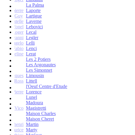
La Palma
Jean-pierre
Laporte
Guy
Lartigue
ne et Estelle
Laverne
Yonel
Lebovici
Roger
Lecal
co Giovanni
Legler
Angelo
Lelli
Fabio
Lenci
Jacqueline
Lerat
Les 2 Potiers
Les Argonautes
Les Simonnet
Jacques
Limousin
Ross
Littell
l'Oeuf Centre d'Etude
Jean-Pierre
Lorence
Lunel
Madoura
Vico
Magistretti
Maison Charles
Maison Cheret
tienne-henri
Martin
Maurice
Marty