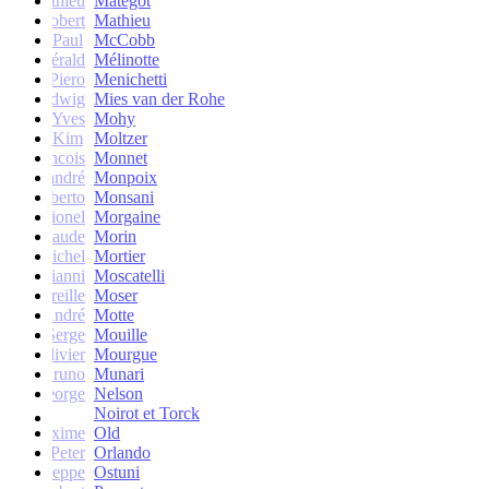
Mathieu
Matégot
Robert
Mathieu
Paul
McCobb
Gérald
Mélinotte
Piero
Menichetti
Ludwig
Mies van der Rohe
Yves
Mohy
Kim
Moltzer
Francois
Monnet
andré
Monpoix
Roberto
Monsani
Lionel
Morgaine
Claude
Morin
Michel
Mortier
Gianni
Moscatelli
Mireille
Moser
oseph-André
Motte
Serge
Mouille
Olivier
Mourgue
Bruno
Munari
George
Nelson
Noirot et Torck
Maxime
Old
Peter
Orlando
Giuseppe
Ostuni