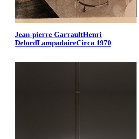
Jean-pierre Garrault
Henri
Delord
Lampadaire
Circa 1970