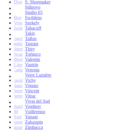
Don
S. Shoemaker
Stilnovo
Studio 65
Ben
Swildens
Vera
Szekely
Boris
Tabacoff
Takis
Roger
Tallon
Brigitte
Tansini
Albert
Thiry
Oscar
Torlasco
Gilbert
Valentin
Line
Vautrin
Carla
Venosta
Verre Lumière
Raoul
Vichy
Vittoriano
Vigano
Jean-Pierre
Vincent
Jean-Pierre
Vitrac
Vivai del Sud
Burkhard
Vogtherr
M
Vuillermoz
Sori
Yanagi
Jorge
Zalszupin
Dominique
Zimbacca