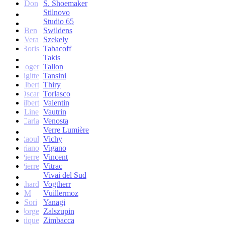
Don
S. Shoemaker
Stilnovo
Studio 65
Ben
Swildens
Vera
Szekely
Boris
Tabacoff
Takis
Roger
Tallon
Brigitte
Tansini
Albert
Thiry
Oscar
Torlasco
Gilbert
Valentin
Line
Vautrin
Carla
Venosta
Verre Lumière
Raoul
Vichy
Vittoriano
Vigano
Jean-Pierre
Vincent
Jean-Pierre
Vitrac
Vivai del Sud
Burkhard
Vogtherr
M
Vuillermoz
Sori
Yanagi
Jorge
Zalszupin
Dominique
Zimbacca