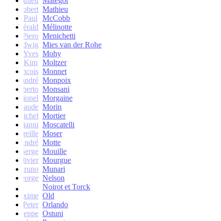
Mathieu
Matégot
Robert
Mathieu
Paul
McCobb
Gérald
Mélinotte
Piero
Menichetti
Ludwig
Mies van der Rohe
Yves
Mohy
Kim
Moltzer
Francois
Monnet
andré
Monpoix
Roberto
Monsani
Lionel
Morgaine
Claude
Morin
Michel
Mortier
Gianni
Moscatelli
Mireille
Moser
oseph-André
Motte
Serge
Mouille
Olivier
Mourgue
Bruno
Munari
George
Nelson
Noirot et Torck
Maxime
Old
Peter
Orlando
Giuseppe
Ostuni