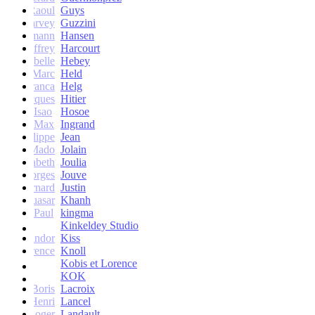
Raoul
Guys
Harvey
Guzzini
rik Lehmann
Hansen
Geoffrey
Harcourt
Isabelle
Hebey
Marc
Held
Franca
Helg
Jacques
Hitier
Isao
Hosoe
Max
Ingrand
Philippe
Jean
Mado
Jolain
Elisabeth
Joulia
Georges
Jouve
Bernard
Justin
Quasar
Khanh
Paul
kingma
Kinkeldey Studio
Sandor
Kiss
Florence
Knoll
Kobis et Lorence
KOK
Jean-Boris
Lacroix
Henri
Lancel
Roger
Landault