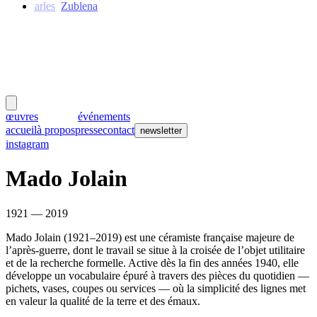
Charles
Zublena
meubles
et lumières
œuvres
créateurs
événements
accueil
à propos
presse
contact
newsletter
instagram
Mado Jolain
1921 — 2019
Mado Jolain (1921–2019) est une céramiste française majeure de
l’après-guerre, dont le travail se situe à la croisée de l’objet utilitaire
et de la recherche formelle. Active dès la fin des années 1940, elle
développe un vocabulaire épuré à travers des pièces du quotidien —
pichets, vases, coupes ou services — où la simplicité des lignes met
en valeur la qualité de la terre et des émaux.