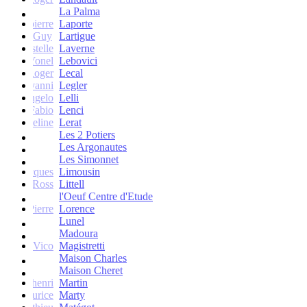
La Palma
Jean-pierre
Laporte
Guy
Lartigue
ne et Estelle
Laverne
Yonel
Lebovici
Roger
Lecal
co Giovanni
Legler
Angelo
Lelli
Fabio
Lenci
Jacqueline
Lerat
Les 2 Potiers
Les Argonautes
Les Simonnet
Jacques
Limousin
Ross
Littell
l'Oeuf Centre d'Etude
Jean-Pierre
Lorence
Lunel
Madoura
Vico
Magistretti
Maison Charles
Maison Cheret
tienne-henri
Martin
Maurice
Marty