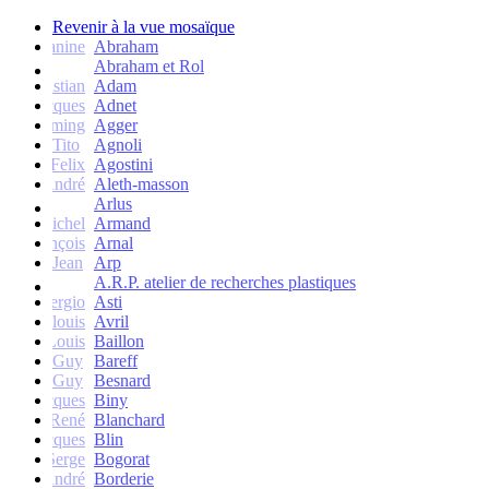
Revenir à la vue mosaïque
Janine
Abraham
Abraham et Rol
Christian
Adam
Jacques
Adnet
Flemming
Agger
Tito
Agnoli
Felix
Agostini
André
Aleth-masson
Arlus
Michel
Armand
François
Arnal
Jean
Arp
A.R.P. atelier de recherches plastiques
Sergio
Asti
Jean-louis
Avril
Louis
Baillon
Guy
Bareff
Guy
Besnard
Jacques
Biny
René
Blanchard
Jacques
Blin
Serge
Bogorat
André
Borderie