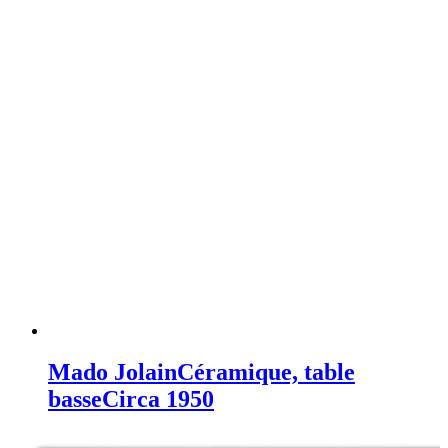
Mado Jolain
Céramique, table
basse
Circa 1950