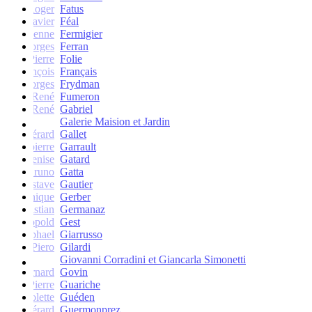
Roger
Fatus
Xavier
Féal
Etienne
Fermigier
Georges
Ferran
Pierre
Folie
François
Français
Georges
Frydman
René
Fumeron
René
Gabriel
Galerie Maision et Jardin
Gérard
Gallet
Jean-pierre
Garrault
Denise
Gatard
Bruno
Gatta
Gustave
Gautier
Monique
Gerber
Christian
Germanaz
Léopold
Gest
Raphael
Giarrusso
Piero
Gilardi
Giovanni Corradini et Giancarla Simonetti
Bernard
Govin
Pierre
Guariche
Colette
Guéden
Gérard
Guermonprez