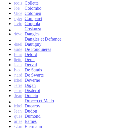
francois
Collette
Joe
Colombo
Alice
Colonieu
Roger
Comparet
Silvio
Coppola
Costanza
Geneviève
Dangles
Dangles et Defrance
Raphaël
Dautigny
arie-Claude
De Fouquieres
Henri
Delord
Juliette
Derel
Jean
Derval
Ivo
De Santis
Bernard
De Swarte
Michel
Deverne
Pierre
Digan
Pierre
Disderot
André-Jean
Doucin
Drocco et Mello
Michel
Ducaroy
Jean
Dudon
Jacques
Dumond
Charles
Eames
Egon
Eiermann