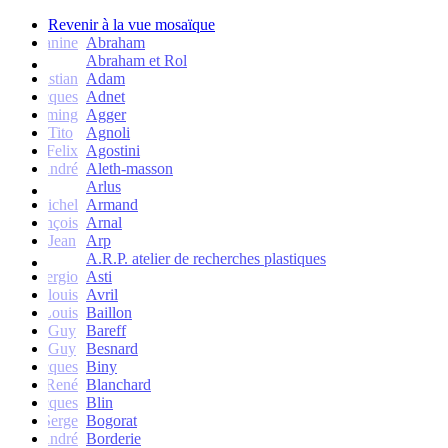
Revenir à la vue mosaïque
Janine
Abraham
Abraham et Rol
Christian
Adam
Jacques
Adnet
Flemming
Agger
Tito
Agnoli
Felix
Agostini
André
Aleth-masson
Arlus
Michel
Armand
François
Arnal
Jean
Arp
A.R.P. atelier de recherches plastiques
Sergio
Asti
Jean-louis
Avril
Louis
Baillon
Guy
Bareff
Guy
Besnard
Jacques
Biny
René
Blanchard
Jacques
Blin
Serge
Bogorat
André
Borderie