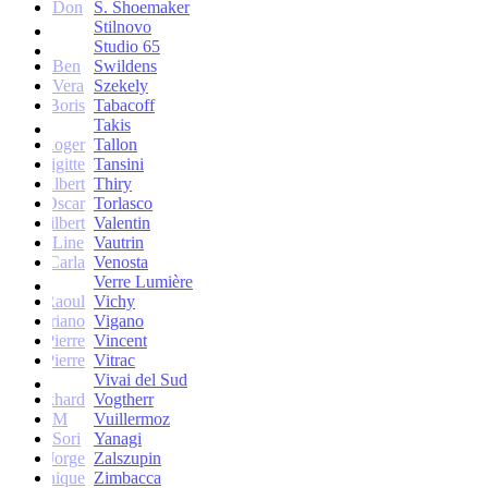
Don
S. Shoemaker
Stilnovo
Studio 65
Ben
Swildens
Vera
Szekely
Boris
Tabacoff
Takis
Roger
Tallon
Brigitte
Tansini
Albert
Thiry
Oscar
Torlasco
Gilbert
Valentin
Line
Vautrin
Carla
Venosta
Verre Lumière
Raoul
Vichy
Vittoriano
Vigano
Jean-Pierre
Vincent
Jean-Pierre
Vitrac
Vivai del Sud
Burkhard
Vogtherr
M
Vuillermoz
Sori
Yanagi
Jorge
Zalszupin
Dominique
Zimbacca