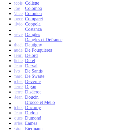
francois
Collette
Joe
Colombo
Alice
Colonieu
Roger
Comparet
Silvio
Coppola
Costanza
Geneviève
Dangles
Dangles et Defrance
Raphaël
Dautigny
arie-Claude
De Fouquieres
Henri
Delord
Juliette
Derel
Jean
Derval
Ivo
De Santis
Bernard
De Swarte
Michel
Deverne
Pierre
Digan
Pierre
Disderot
André-Jean
Doucin
Drocco et Mello
Michel
Ducaroy
Jean
Dudon
Jacques
Dumond
Charles
Eames
Egon
Eiermann