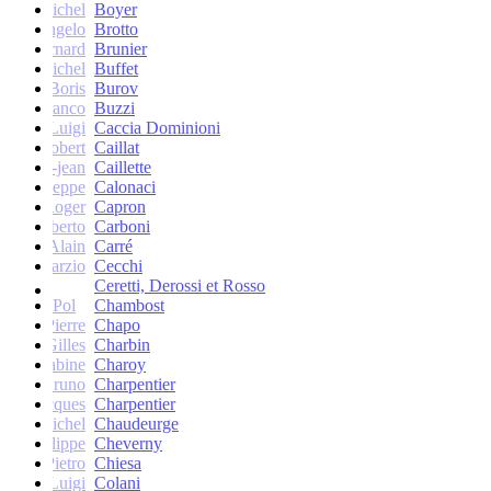
Michel
Boyer
Angelo
Brotto
Bernard
Brunier
Michel
Buffet
Boris
Burov
Franco
Buzzi
Luigi
Caccia Dominioni
Robert
Caillat
René-jean
Caillette
Giuseppe
Calonaci
Roger
Capron
Erberto
Carboni
Alain
Carré
Marzio
Cecchi
Ceretti, Derossi et Rosso
Pol
Chambost
Pierre
Chapo
Gilles
Charbin
Sabine
Charoy
Bruno
Charpentier
Jacques
Charpentier
Jean-Michel
Chaudeurge
Philippe
Cheverny
Pietro
Chiesa
Luigi
Colani