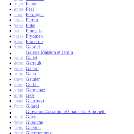
Roger
Fatus
Xavier
Féal
Etienne
Fermigier
Georges
Ferran
Pierre
Folie
François
Français
Georges
Frydman
René
Fumeron
René
Gabriel
Galerie Maision et Jardin
Gérard
Gallet
Jean-pierre
Garrault
Denise
Gatard
Bruno
Gatta
Gustave
Gautier
Monique
Gerber
Christian
Germanaz
Léopold
Gest
Raphael
Giarrusso
Piero
Gilardi
Giovanni Corradini et Giancarla Simonetti
Bernard
Govin
Pierre
Guariche
Colette
Guéden
Gérard
Guermonprez