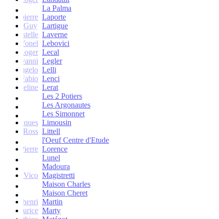
La Palma
Jean-pierre
Laporte
Guy
Lartigue
ne et Estelle
Laverne
Yonel
Lebovici
Roger
Lecal
co Giovanni
Legler
Angelo
Lelli
Fabio
Lenci
Jacqueline
Lerat
Les 2 Potiers
Les Argonautes
Les Simonnet
Jacques
Limousin
Ross
Littell
l'Oeuf Centre d'Etude
Jean-Pierre
Lorence
Lunel
Madoura
Vico
Magistretti
Maison Charles
Maison Cheret
tienne-henri
Martin
Maurice
Marty