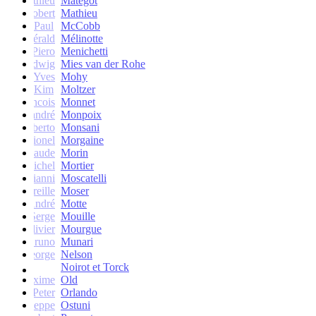
Mathieu
Matégot
Robert
Mathieu
Paul
McCobb
Gérald
Mélinotte
Piero
Menichetti
Ludwig
Mies van der Rohe
Yves
Mohy
Kim
Moltzer
Francois
Monnet
andré
Monpoix
Roberto
Monsani
Lionel
Morgaine
Claude
Morin
Michel
Mortier
Gianni
Moscatelli
Mireille
Moser
oseph-André
Motte
Serge
Mouille
Olivier
Mourgue
Bruno
Munari
George
Nelson
Noirot et Torck
Maxime
Old
Peter
Orlando
Giuseppe
Ostuni