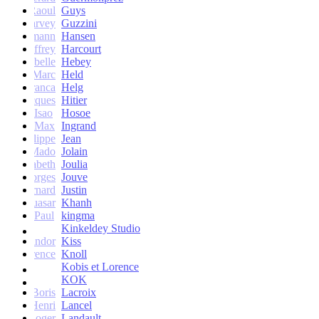
Raoul
Guys
Harvey
Guzzini
rik Lehmann
Hansen
Geoffrey
Harcourt
Isabelle
Hebey
Marc
Held
Franca
Helg
Jacques
Hitier
Isao
Hosoe
Max
Ingrand
Philippe
Jean
Mado
Jolain
Elisabeth
Joulia
Georges
Jouve
Bernard
Justin
Quasar
Khanh
Paul
kingma
Kinkeldey Studio
Sandor
Kiss
Florence
Knoll
Kobis et Lorence
KOK
Jean-Boris
Lacroix
Henri
Lancel
Roger
Landault