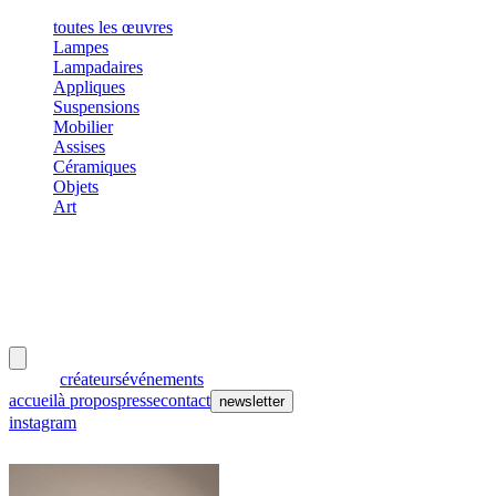
toutes les œuvres
Lampes
Lampadaires
Appliques
Suspensions
Mobilier
Assises
Céramiques
Objets
Art
meubles
et lumières
œuvres
créateurs
événements
accueil
à propos
presse
contact
newsletter
instagram