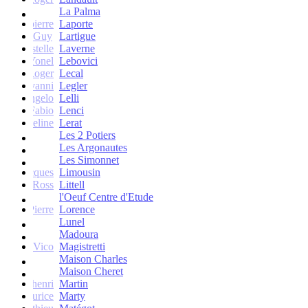
La Palma
Jean-pierre
Laporte
Guy
Lartigue
ne et Estelle
Laverne
Yonel
Lebovici
Roger
Lecal
co Giovanni
Legler
Angelo
Lelli
Fabio
Lenci
Jacqueline
Lerat
Les 2 Potiers
Les Argonautes
Les Simonnet
Jacques
Limousin
Ross
Littell
l'Oeuf Centre d'Etude
Jean-Pierre
Lorence
Lunel
Madoura
Vico
Magistretti
Maison Charles
Maison Cheret
tienne-henri
Martin
Maurice
Marty