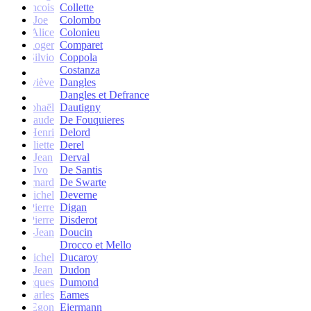
francois
Collette
Joe
Colombo
Alice
Colonieu
Roger
Comparet
Silvio
Coppola
Costanza
Geneviève
Dangles
Dangles et Defrance
Raphaël
Dautigny
arie-Claude
De Fouquieres
Henri
Delord
Juliette
Derel
Jean
Derval
Ivo
De Santis
Bernard
De Swarte
Michel
Deverne
Pierre
Digan
Pierre
Disderot
André-Jean
Doucin
Drocco et Mello
Michel
Ducaroy
Jean
Dudon
Jacques
Dumond
Charles
Eames
Egon
Eiermann