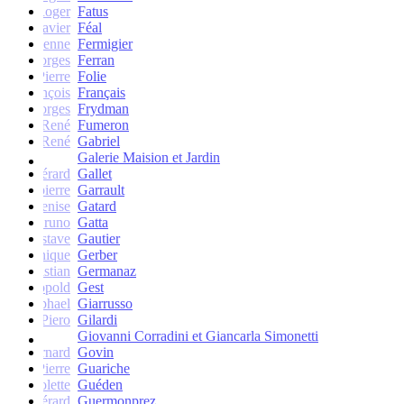
Roger
Fatus
Xavier
Féal
Etienne
Fermigier
Georges
Ferran
Pierre
Folie
François
Français
Georges
Frydman
René
Fumeron
René
Gabriel
Galerie Maision et Jardin
Gérard
Gallet
Jean-pierre
Garrault
Denise
Gatard
Bruno
Gatta
Gustave
Gautier
Monique
Gerber
Christian
Germanaz
Léopold
Gest
Raphael
Giarrusso
Piero
Gilardi
Giovanni Corradini et Giancarla Simonetti
Bernard
Govin
Pierre
Guariche
Colette
Guéden
Gérard
Guermonprez