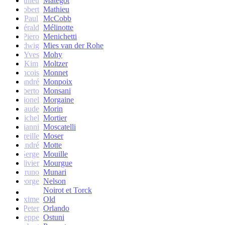
Mathieu
Matégot
Robert
Mathieu
Paul
McCobb
Gérald
Mélinotte
Piero
Menichetti
Ludwig
Mies van der Rohe
Yves
Mohy
Kim
Moltzer
Francois
Monnet
andré
Monpoix
Roberto
Monsani
Lionel
Morgaine
Claude
Morin
Michel
Mortier
Gianni
Moscatelli
Mireille
Moser
oseph-André
Motte
Serge
Mouille
Olivier
Mourgue
Bruno
Munari
George
Nelson
Noirot et Torck
Maxime
Old
Peter
Orlando
Giuseppe
Ostuni