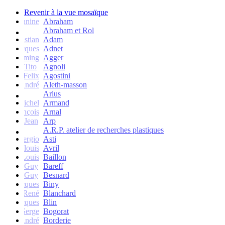
Revenir à la vue mosaïque
Janine
Abraham
Abraham et Rol
Christian
Adam
Jacques
Adnet
Flemming
Agger
Tito
Agnoli
Felix
Agostini
André
Aleth-masson
Arlus
Michel
Armand
François
Arnal
Jean
Arp
A.R.P. atelier de recherches plastiques
Sergio
Asti
Jean-louis
Avril
Louis
Baillon
Guy
Bareff
Guy
Besnard
Jacques
Biny
René
Blanchard
Jacques
Blin
Serge
Bogorat
André
Borderie