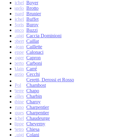
Michel
Boyer
Angelo
Brotto
Bernard
Brunier
Michel
Buffet
Boris
Burov
Franco
Buzzi
Luigi
Caccia Dominioni
Robert
Caillat
René-jean
Caillette
Giuseppe
Calonaci
Roger
Capron
Erberto
Carboni
Alain
Carré
Marzio
Cecchi
Ceretti, Derossi et Rosso
Pol
Chambost
Pierre
Chapo
Gilles
Charbin
Sabine
Charoy
Bruno
Charpentier
Jacques
Charpentier
Jean-Michel
Chaudeurge
Philippe
Cheverny
Pietro
Chiesa
Luigi
Colani