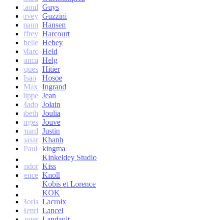
Raoul
Guys
Harvey
Guzzini
rik Lehmann
Hansen
Geoffrey
Harcourt
Isabelle
Hebey
Marc
Held
Franca
Helg
Jacques
Hitier
Isao
Hosoe
Max
Ingrand
Philippe
Jean
Mado
Jolain
Elisabeth
Joulia
Georges
Jouve
Bernard
Justin
Quasar
Khanh
Paul
kingma
Kinkeldey Studio
Sandor
Kiss
Florence
Knoll
Kobis et Lorence
KOK
Jean-Boris
Lacroix
Henri
Lancel
Roger
Landault