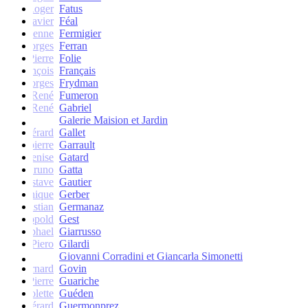
Roger
Fatus
Xavier
Féal
Etienne
Fermigier
Georges
Ferran
Pierre
Folie
François
Français
Georges
Frydman
René
Fumeron
René
Gabriel
Galerie Maision et Jardin
Gérard
Gallet
Jean-pierre
Garrault
Denise
Gatard
Bruno
Gatta
Gustave
Gautier
Monique
Gerber
Christian
Germanaz
Léopold
Gest
Raphael
Giarrusso
Piero
Gilardi
Giovanni Corradini et Giancarla Simonetti
Bernard
Govin
Pierre
Guariche
Colette
Guéden
Gérard
Guermonprez