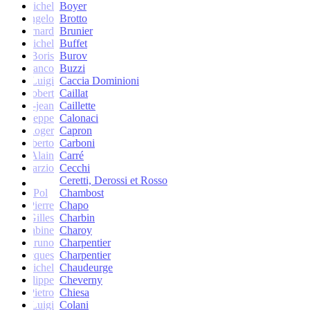
Michel
Boyer
Angelo
Brotto
Bernard
Brunier
Michel
Buffet
Boris
Burov
Franco
Buzzi
Luigi
Caccia Dominioni
Robert
Caillat
René-jean
Caillette
Giuseppe
Calonaci
Roger
Capron
Erberto
Carboni
Alain
Carré
Marzio
Cecchi
Ceretti, Derossi et Rosso
Pol
Chambost
Pierre
Chapo
Gilles
Charbin
Sabine
Charoy
Bruno
Charpentier
Jacques
Charpentier
Jean-Michel
Chaudeurge
Philippe
Cheverny
Pietro
Chiesa
Luigi
Colani