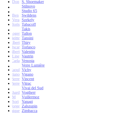
Don
S. Shoemaker
Stilnovo
Studio 65
Ben
Swildens
Vera
Szekely
Boris
Tabacoff
Takis
Roger
Tallon
Brigitte
Tansini
Albert
Thiry
Oscar
Torlasco
Gilbert
Valentin
Line
Vautrin
Carla
Venosta
Verre Lumière
Raoul
Vichy
Vittoriano
Vigano
Jean-Pierre
Vincent
Jean-Pierre
Vitrac
Vivai del Sud
Burkhard
Vogtherr
M
Vuillermoz
Sori
Yanagi
Jorge
Zalszupin
Dominique
Zimbacca