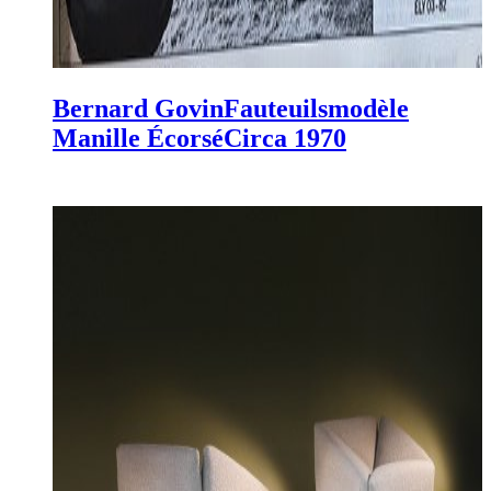
Bernard Govin
Fauteuils
modèle
Manille Écorsé
Circa 1970