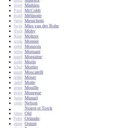
Mathieu
Matégot
Robert
Mathieu
Paul
McCobb
Gérald
Mélinotte
Piero
Menichetti
Ludwig
Mies van der Rohe
Yves
Mohy
Kim
Moltzer
Francois
Monnet
andré
Monpoix
Roberto
Monsani
Lionel
Morgaine
Claude
Morin
Michel
Mortier
Gianni
Moscatelli
Mireille
Moser
oseph-André
Motte
Serge
Mouille
Olivier
Mourgue
Bruno
Munari
George
Nelson
Noirot et Torck
Maxime
Old
Peter
Orlando
Giuseppe
Ostuni