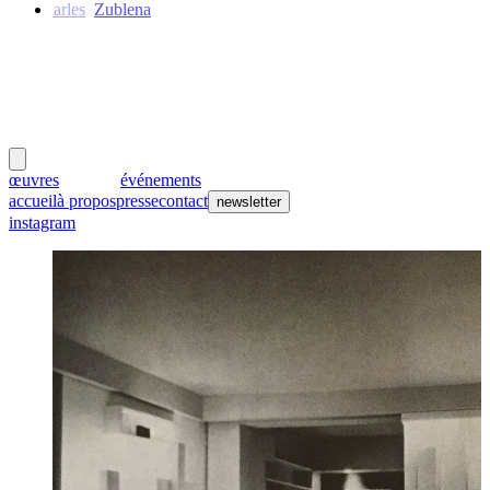
Charles
Zublena
meubles
et lumières
œuvres
créateurs
événements
accueil
à propos
presse
contact
newsletter
instagram