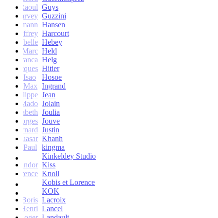
Raoul
Guys
Harvey
Guzzini
rik Lehmann
Hansen
Geoffrey
Harcourt
Isabelle
Hebey
Marc
Held
Franca
Helg
Jacques
Hitier
Isao
Hosoe
Max
Ingrand
Philippe
Jean
Mado
Jolain
Elisabeth
Joulia
Georges
Jouve
Bernard
Justin
Quasar
Khanh
Paul
kingma
Kinkeldey Studio
Sandor
Kiss
Florence
Knoll
Kobis et Lorence
KOK
Jean-Boris
Lacroix
Henri
Lancel
Roger
Landault