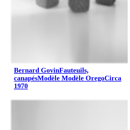
Bernard Govin
Fauteuils,
canapés
Modèle Modèle Orego
Circa
1970