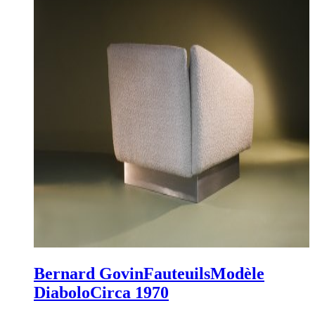
Bernard Govin
Fauteuils
Modèle
Diabolo
Circa 1970