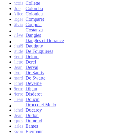
francois
Collette
Joe
Colombo
Alice
Colonieu
Roger
Comparet
Silvio
Coppola
Costanza
Geneviève
Dangles
Dangles et Defrance
Raphaël
Dautigny
arie-Claude
De Fouquieres
Henri
Delord
Juliette
Derel
Jean
Derval
Ivo
De Santis
Bernard
De Swarte
Michel
Deverne
Pierre
Digan
Pierre
Disderot
André-Jean
Doucin
Drocco et Mello
Michel
Ducaroy
Jean
Dudon
Jacques
Dumond
Charles
Eames
Egon
Eiermann