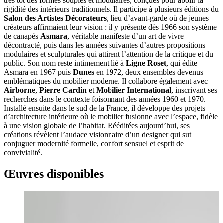
très tôt des formes souples et modulaires, conçues pour abolir la
rigidité des intérieurs traditionnels. Il participe à plusieurs éditions du
Salon des Artistes Décorateurs
, lieu d’avant-garde où de jeunes
créateurs affirmaient leur vision : il y présente dès 1966 son système
de canapés
Asmara
, véritable manifeste d’un art de vivre
décontracté, puis dans les années suivantes d’autres propositions
modulaires et sculpturales qui attirent l’attention de la critique et du
public. Son nom reste intimement lié à
Ligne Roset
, qui édite
Asmara en 1967 puis
Dunes
en 1972, deux ensembles devenus
emblématiques du mobilier moderne. Il collabore également avec
Airborne
,
Pierre Cardin
et
Mobilier International
, inscrivant ses
recherches dans le contexte foisonnant des années 1960 et 1970.
Installé ensuite dans le sud de la France, il développe des projets
d’architecture intérieure où le mobilier fusionne avec l’espace, fidèle
à une vision globale de l’habitat. Rééditées aujourd’hui, ses
créations révèlent l’audace visionnaire d’un designer qui sut
conjuguer modernité formelle, confort sensuel et esprit de
convivialité.
Œuvres disponibles