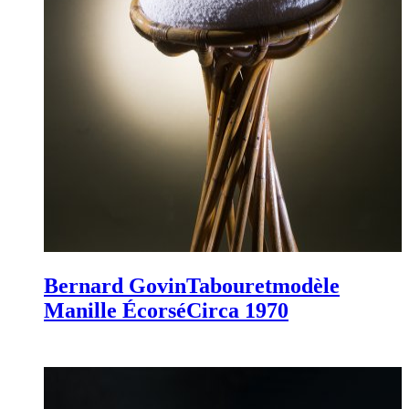
Bernard Govin
Tabouret
modèle
Manille Écorsé
Circa 1970