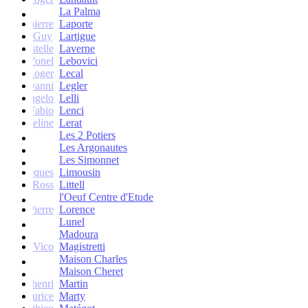
La Palma
Jean-pierre
Laporte
Guy
Lartigue
ne et Estelle
Laverne
Yonel
Lebovici
Roger
Lecal
co Giovanni
Legler
Angelo
Lelli
Fabio
Lenci
Jacqueline
Lerat
Les 2 Potiers
Les Argonautes
Les Simonnet
Jacques
Limousin
Ross
Littell
l'Oeuf Centre d'Etude
Jean-Pierre
Lorence
Lunel
Madoura
Vico
Magistretti
Maison Charles
Maison Cheret
tienne-henri
Martin
Maurice
Marty