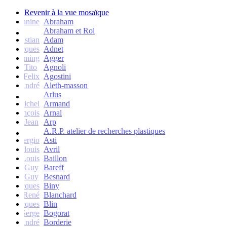
Revenir à la vue mosaïque
Janine
Abraham
Abraham et Rol
Christian
Adam
Jacques
Adnet
Flemming
Agger
Tito
Agnoli
Felix
Agostini
André
Aleth-masson
Arlus
Michel
Armand
François
Arnal
Jean
Arp
A.R.P. atelier de recherches plastiques
Sergio
Asti
Jean-louis
Avril
Louis
Baillon
Guy
Bareff
Guy
Besnard
Jacques
Biny
René
Blanchard
Jacques
Blin
Serge
Bogorat
André
Borderie