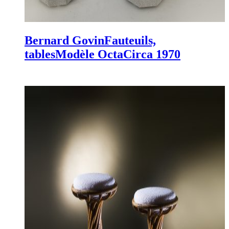
Bernard Govin
Fauteuils,
tables
Modèle Octa
Circa 1970