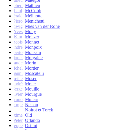
Mathieu
Matégot
Robert
Mathieu
Paul
McCobb
Gérald
Mélinotte
Piero
Menichetti
Ludwig
Mies van der Rohe
Yves
Mohy
Kim
Moltzer
Francois
Monnet
andré
Monpoix
Roberto
Monsani
Lionel
Morgaine
Claude
Morin
Michel
Mortier
Gianni
Moscatelli
Mireille
Moser
oseph-André
Motte
Serge
Mouille
Olivier
Mourgue
Bruno
Munari
George
Nelson
Noirot et Torck
Maxime
Old
Peter
Orlando
Giuseppe
Ostuni