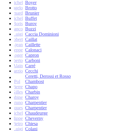
Michel
Boyer
Angelo
Brotto
Bernard
Brunier
Michel
Buffet
Boris
Burov
Franco
Buzzi
Luigi
Caccia Dominioni
Robert
Caillat
René-jean
Caillette
Giuseppe
Calonaci
Roger
Capron
Erberto
Carboni
Alain
Carré
Marzio
Cecchi
Ceretti, Derossi et Rosso
Pol
Chambost
Pierre
Chapo
Gilles
Charbin
Sabine
Charoy
Bruno
Charpentier
Jacques
Charpentier
Jean-Michel
Chaudeurge
Philippe
Cheverny
Pietro
Chiesa
Luigi
Colani