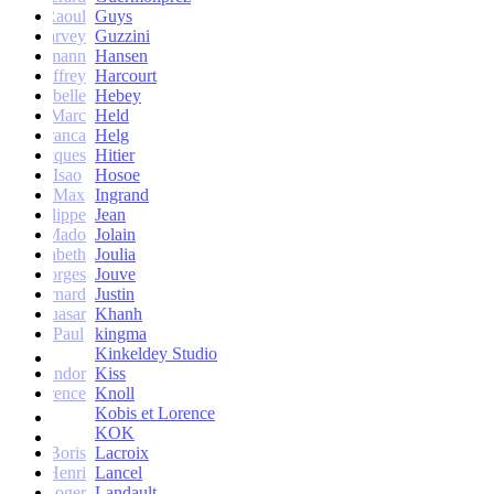
Raoul
Guys
Harvey
Guzzini
rik Lehmann
Hansen
Geoffrey
Harcourt
Isabelle
Hebey
Marc
Held
Franca
Helg
Jacques
Hitier
Isao
Hosoe
Max
Ingrand
Philippe
Jean
Mado
Jolain
Elisabeth
Joulia
Georges
Jouve
Bernard
Justin
Quasar
Khanh
Paul
kingma
Kinkeldey Studio
Sandor
Kiss
Florence
Knoll
Kobis et Lorence
KOK
Jean-Boris
Lacroix
Henri
Lancel
Roger
Landault