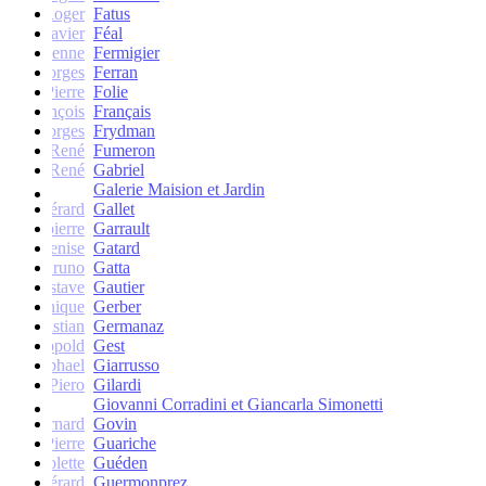
Roger
Fatus
Xavier
Féal
Etienne
Fermigier
Georges
Ferran
Pierre
Folie
François
Français
Georges
Frydman
René
Fumeron
René
Gabriel
Galerie Maision et Jardin
Gérard
Gallet
Jean-pierre
Garrault
Denise
Gatard
Bruno
Gatta
Gustave
Gautier
Monique
Gerber
Christian
Germanaz
Léopold
Gest
Raphael
Giarrusso
Piero
Gilardi
Giovanni Corradini et Giancarla Simonetti
Bernard
Govin
Pierre
Guariche
Colette
Guéden
Gérard
Guermonprez