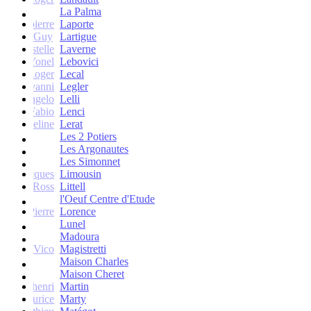
La Palma
Jean-pierre
Laporte
Guy
Lartigue
ne et Estelle
Laverne
Yonel
Lebovici
Roger
Lecal
co Giovanni
Legler
Angelo
Lelli
Fabio
Lenci
Jacqueline
Lerat
Les 2 Potiers
Les Argonautes
Les Simonnet
Jacques
Limousin
Ross
Littell
l'Oeuf Centre d'Etude
Jean-Pierre
Lorence
Lunel
Madoura
Vico
Magistretti
Maison Charles
Maison Cheret
tienne-henri
Martin
Maurice
Marty