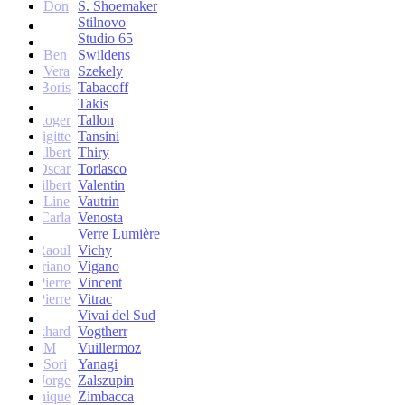
Don
S. Shoemaker
Stilnovo
Studio 65
Ben
Swildens
Vera
Szekely
Boris
Tabacoff
Takis
Roger
Tallon
Brigitte
Tansini
Albert
Thiry
Oscar
Torlasco
Gilbert
Valentin
Line
Vautrin
Carla
Venosta
Verre Lumière
Raoul
Vichy
Vittoriano
Vigano
Jean-Pierre
Vincent
Jean-Pierre
Vitrac
Vivai del Sud
Burkhard
Vogtherr
M
Vuillermoz
Sori
Yanagi
Jorge
Zalszupin
Dominique
Zimbacca