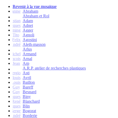
Revenir à la vue mosaïque
Janine
Abraham
Abraham et Rol
Christian
Adam
Jacques
Adnet
Flemming
Agger
Tito
Agnoli
Felix
Agostini
André
Aleth-masson
Arlus
Michel
Armand
François
Arnal
Jean
Arp
A.R.P. atelier de recherches plastiques
Sergio
Asti
Jean-louis
Avril
Louis
Baillon
Guy
Bareff
Guy
Besnard
Jacques
Biny
René
Blanchard
Jacques
Blin
Serge
Bogorat
André
Borderie