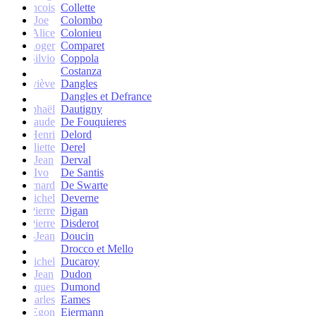
francois
Collette
Joe
Colombo
Alice
Colonieu
Roger
Comparet
Silvio
Coppola
Costanza
Geneviève
Dangles
Dangles et Defrance
Raphaël
Dautigny
arie-Claude
De Fouquieres
Henri
Delord
Juliette
Derel
Jean
Derval
Ivo
De Santis
Bernard
De Swarte
Michel
Deverne
Pierre
Digan
Pierre
Disderot
André-Jean
Doucin
Drocco et Mello
Michel
Ducaroy
Jean
Dudon
Jacques
Dumond
Charles
Eames
Egon
Eiermann