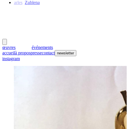
Charles
Zublena
meubles
et lumières
œuvres
créateurs
événements
accueil
à propos
presse
contact
newsletter
instagram