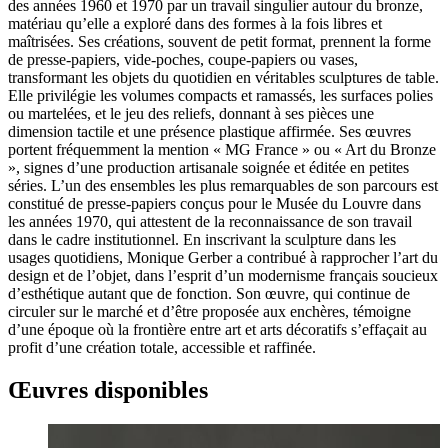
des années 1960 et 1970 par un travail singulier autour du bronze,
matériau qu’elle a exploré dans des formes à la fois libres et
maîtrisées. Ses créations, souvent de petit format, prennent la forme
de presse-papiers, vide-poches, coupe-papiers ou vases,
transformant les objets du quotidien en véritables sculptures de table.
Elle privilégie les volumes compacts et ramassés, les surfaces polies
ou martelées, et le jeu des reliefs, donnant à ses pièces une
dimension tactile et une présence plastique affirmée. Ses œuvres
portent fréquemment la mention « MG France » ou « Art du Bronze
», signes d’une production artisanale soignée et éditée en petites
séries. L’un des ensembles les plus remarquables de son parcours est
constitué de presse-papiers conçus pour le Musée du Louvre dans
les années 1970, qui attestent de la reconnaissance de son travail
dans le cadre institutionnel. En inscrivant la sculpture dans les
usages quotidiens, Monique Gerber a contribué à rapprocher l’art du
design et de l’objet, dans l’esprit d’un modernisme français soucieux
d’esthétique autant que de fonction. Son œuvre, qui continue de
circuler sur le marché et d’être proposée aux enchères, témoigne
d’une époque où la frontière entre art et arts décoratifs s’effaçait au
profit d’une création totale, accessible et raffinée.
Œuvres disponibles