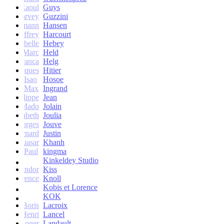
Raoul
Guys
Harvey
Guzzini
rik Lehmann
Hansen
Geoffrey
Harcourt
Isabelle
Hebey
Marc
Held
Franca
Helg
Jacques
Hitier
Isao
Hosoe
Max
Ingrand
Philippe
Jean
Mado
Jolain
Elisabeth
Joulia
Georges
Jouve
Bernard
Justin
Quasar
Khanh
Paul
kingma
Kinkeldey Studio
Sandor
Kiss
Florence
Knoll
Kobis et Lorence
KOK
Jean-Boris
Lacroix
Henri
Lancel
Roger
Landault