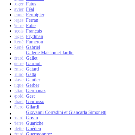
Roger
Fatus
Xavier
Féal
Etienne
Fermigier
Georges
Ferran
Pierre
Folie
François
Français
Georges
Frydman
René
Fumeron
René
Gabriel
Galerie Maision et Jardin
Gérard
Gallet
Jean-pierre
Garrault
Denise
Gatard
Bruno
Gatta
Gustave
Gautier
Monique
Gerber
Christian
Germanaz
Léopold
Gest
Raphael
Giarrusso
Piero
Gilardi
Giovanni Corradini et Giancarla Simonetti
Bernard
Govin
Pierre
Guariche
Colette
Guéden
Gérard
Guermonprez