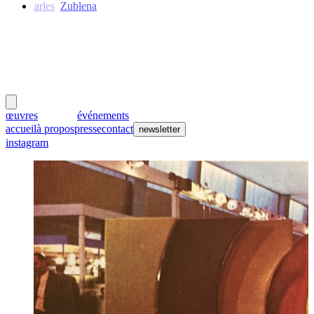
Charles
Zublena
meubles
et lumières
œuvres
créateurs
événements
accueil
à propos
presse
contact
newsletter
instagram