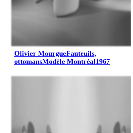
Olivier Mourgue
Fauteuils,
ottomans
Modèle Montréal
1967