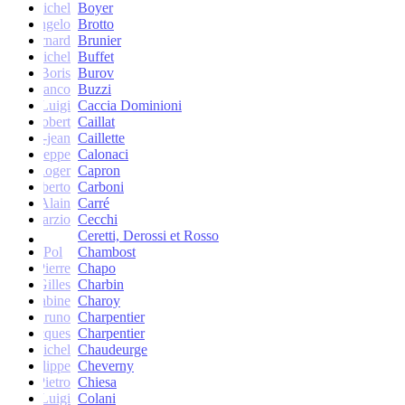
Michel
Boyer
Angelo
Brotto
Bernard
Brunier
Michel
Buffet
Boris
Burov
Franco
Buzzi
Luigi
Caccia Dominioni
Robert
Caillat
René-jean
Caillette
Giuseppe
Calonaci
Roger
Capron
Erberto
Carboni
Alain
Carré
Marzio
Cecchi
Ceretti, Derossi et Rosso
Pol
Chambost
Pierre
Chapo
Gilles
Charbin
Sabine
Charoy
Bruno
Charpentier
Jacques
Charpentier
Jean-Michel
Chaudeurge
Philippe
Cheverny
Pietro
Chiesa
Luigi
Colani