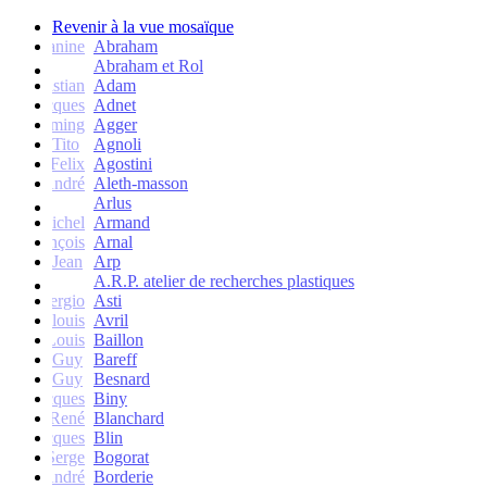
Revenir à la vue mosaïque
Janine
Abraham
Abraham et Rol
Christian
Adam
Jacques
Adnet
Flemming
Agger
Tito
Agnoli
Felix
Agostini
André
Aleth-masson
Arlus
Michel
Armand
François
Arnal
Jean
Arp
A.R.P. atelier de recherches plastiques
Sergio
Asti
Jean-louis
Avril
Louis
Baillon
Guy
Bareff
Guy
Besnard
Jacques
Biny
René
Blanchard
Jacques
Blin
Serge
Bogorat
André
Borderie