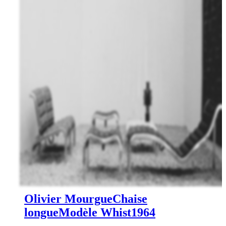
Olivier Mourgue
Chaise
longue
Modèle Whist
1964