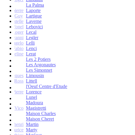
La Palma
Jean-pierre
Laporte
Guy
Lartigue
ne et Estelle
Laverne
Yonel
Lebovici
Roger
Lecal
co Giovanni
Legler
Angelo
Lelli
Fabio
Lenci
Jacqueline
Lerat
Les 2 Potiers
Les Argonautes
Les Simonnet
Jacques
Limousin
Ross
Littell
l'Oeuf Centre d'Etude
Jean-Pierre
Lorence
Lunel
Madoura
Vico
Magistretti
Maison Charles
Maison Cheret
tienne-henri
Martin
Maurice
Marty