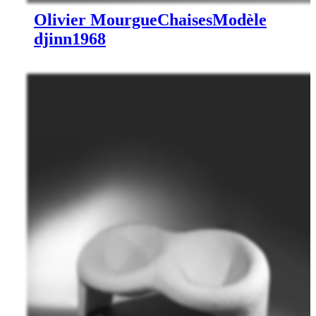
Olivier Mourgue
Chaises
Modèle
djinn
1968