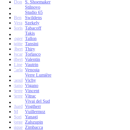
Don
S. Shoemaker
Stilnovo
Studio 65
Ben
Swildens
Vera
Szekely
Boris
Tabacoff
Takis
Roger
Tallon
Brigitte
Tansini
Albert
Thiry
Oscar
Torlasco
Gilbert
Valentin
Line
Vautrin
Carla
Venosta
Verre Lumière
Raoul
Vichy
Vittoriano
Vigano
Jean-Pierre
Vincent
Jean-Pierre
Vitrac
Vivai del Sud
Burkhard
Vogtherr
M
Vuillermoz
Sori
Yanagi
Jorge
Zalszupin
Dominique
Zimbacca