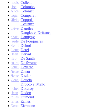
francois
Collette
Joe
Colombo
Alice
Colonieu
Roger
Comparet
Silvio
Coppola
Costanza
Geneviève
Dangles
Dangles et Defrance
Raphaël
Dautigny
arie-Claude
De Fouquieres
Henri
Delord
Juliette
Derel
Jean
Derval
Ivo
De Santis
Bernard
De Swarte
Michel
Deverne
Pierre
Digan
Pierre
Disderot
André-Jean
Doucin
Drocco et Mello
Michel
Ducaroy
Jean
Dudon
Jacques
Dumond
Charles
Eames
Egon
Eiermann