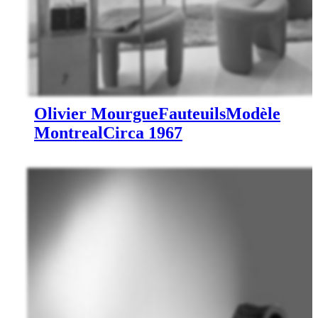
Olivier Mourgue
Fauteuils
Modèle
Montreal
Circa 1967