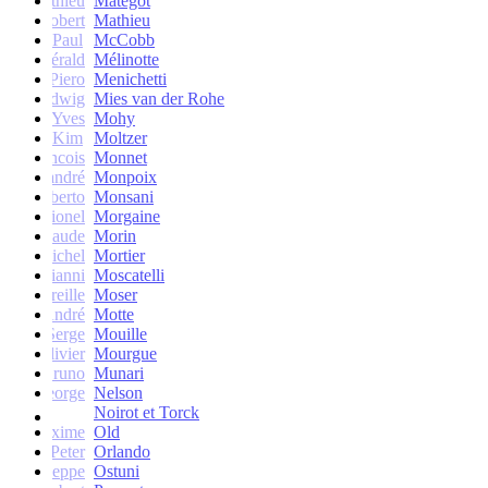
Mathieu
Matégot
Robert
Mathieu
Paul
McCobb
Gérald
Mélinotte
Piero
Menichetti
Ludwig
Mies van der Rohe
Yves
Mohy
Kim
Moltzer
Francois
Monnet
andré
Monpoix
Roberto
Monsani
Lionel
Morgaine
Claude
Morin
Michel
Mortier
Gianni
Moscatelli
Mireille
Moser
oseph-André
Motte
Serge
Mouille
Olivier
Mourgue
Bruno
Munari
George
Nelson
Noirot et Torck
Maxime
Old
Peter
Orlando
Giuseppe
Ostuni