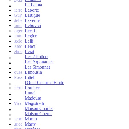
La Palma
Jean-pierre
Laporte
Guy
Lartigue
ne et Estelle
Laverne
Yonel
Lebovici
Roger
Lecal
co Giovanni
Legler
Angelo
Lelli
Fabio
Lenci
Jacqueline
Lerat
Les 2 Potiers
Les Argonautes
Les Simonnet
Jacques
Limousin
Ross
Littell
l'Oeuf Centre d'Etude
Jean-Pierre
Lorence
Lunel
Madoura
Vico
Magistretti
Maison Charles
Maison Cheret
tienne-henri
Martin
Maurice
Marty