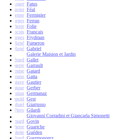
Roger
Fatus
Xavier
Féal
Etienne
Fermigier
Georges
Ferran
Pierre
Folie
François
Français
Georges
Frydman
René
Fumeron
René
Gabriel
Galerie Maision et Jardin
Gérard
Gallet
Jean-pierre
Garrault
Denise
Gatard
Bruno
Gatta
Gustave
Gautier
Monique
Gerber
Christian
Germanaz
Léopold
Gest
Raphael
Giarrusso
Piero
Gilardi
Giovanni Corradini et Giancarla Simonetti
Bernard
Govin
Pierre
Guariche
Colette
Guéden
Gérard
Guermonprez