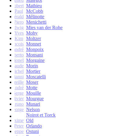
Mathieu
Matégot
Robert
Mathieu
Paul
McCobb
Gérald
Mélinotte
Piero
Menichetti
Ludwig
Mies van der Rohe
Yves
Mohy
Kim
Moltzer
Francois
Monnet
andré
Monpoix
Roberto
Monsani
Lionel
Morgaine
Claude
Morin
Michel
Mortier
Gianni
Moscatelli
Mireille
Moser
oseph-André
Motte
Serge
Mouille
Olivier
Mourgue
Bruno
Munari
George
Nelson
Noirot et Torck
Maxime
Old
Peter
Orlando
Giuseppe
Ostuni