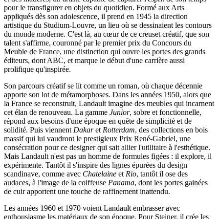
pour le transfigurer en objets du quotidien. Formé aux Arts
appliqués dès son adolescence, il prend en 1945 la direction
artistique du Studium-Louvre, un lieu où se dessinaient les contours
du monde moderne. C'est là, au cœur de ce creuset créatif, que son
talent s'affirme, couronné par le premier prix du Concours du
Meuble de France, une distinction qui ouvre les portes des grands
éditeurs, dont ABC, et marque le début d'une carrière aussi
prolifique qu'inspirée.
Son parcours créatif se lit comme un roman, où chaque décennie
apporte son lot de métamorphoses. Dans les années 1950, alors que
la France se reconstruit, Landault imagine des meubles qui incarnent
cet élan de renouveau. La gamme
Junior
, sobre et fonctionnelle,
répond aux besoins d'une époque en quête de simplicité et de
solidité. Puis viennent
Dakar
et
Rotterdam
, des collections en bois
massif qui lui vaudront le prestigieux Prix René-Gabriel, une
consécration pour ce designer qui sait allier l'utilitaire à l'esthétique.
Mais Landault n'est pas un homme de formules figées : il explore, il
expérimente. Tantôt il s'inspire des lignes épurées du design
scandinave, comme avec
Chatelaine
et
Rio
, tantôt il ose des
audaces, à l'image de la coiffeuse
Panama
, dont les portes gainées
de cuir apportent une touche de raffinement inattendu.
Les années 1960 et 1970 voient Landault embrasser avec
enthousiasme les matériaux de son époque. Pour Steiner, il crée les