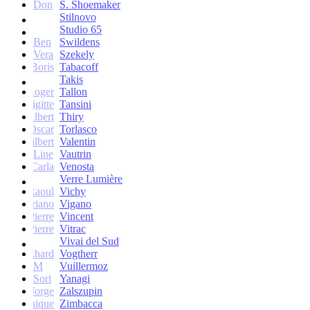
Don
S. Shoemaker
Stilnovo
Studio 65
Ben
Swildens
Vera
Szekely
Boris
Tabacoff
Takis
Roger
Tallon
Brigitte
Tansini
Albert
Thiry
Oscar
Torlasco
Gilbert
Valentin
Line
Vautrin
Carla
Venosta
Verre Lumière
Raoul
Vichy
Vittoriano
Vigano
Jean-Pierre
Vincent
Jean-Pierre
Vitrac
Vivai del Sud
Burkhard
Vogtherr
M
Vuillermoz
Sori
Yanagi
Jorge
Zalszupin
Dominique
Zimbacca