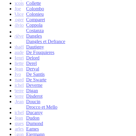
francois
Collette
Joe
Colombo
Alice
Colonieu
Roger
Comparet
Silvio
Coppola
Costanza
Geneviève
Dangles
Dangles et Defrance
Raphaël
Dautigny
arie-Claude
De Fouquieres
Henri
Delord
Juliette
Derel
Jean
Derval
Ivo
De Santis
Bernard
De Swarte
Michel
Deverne
Pierre
Digan
Pierre
Disderot
André-Jean
Doucin
Drocco et Mello
Michel
Ducaroy
Jean
Dudon
Jacques
Dumond
Charles
Eames
Egon
Eiermann