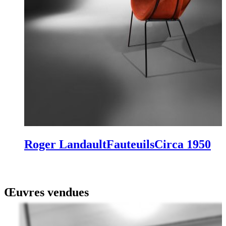
Roger Landault
Fauteuils
Circa 1950
Œuvres vendues