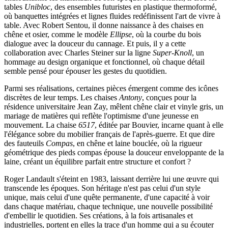
tables
Unibloc
, des ensembles futuristes en plastique thermoformé,
où banquettes intégrées et lignes fluides redéfinissent l'art de vivre à
table. Avec Robert Sentou, il donne naissance à des chaises en
chêne et osier, comme le modèle
Ellipse
, où la courbe du bois
dialogue avec la douceur du cannage. Et puis, il y a cette
collaboration avec Charles Steiner sur la ligne
Super-Knoll
, un
hommage au design organique et fonctionnel, où chaque détail
semble pensé pour épouser les gestes du quotidien.
Parmi ses réalisations, certaines pièces émergent comme des icônes
discrètes de leur temps. Les chaises
Antony
, conçues pour la
résidence universitaire Jean Zay, mêlent chêne clair et vinyle gris, un
mariage de matières qui reflète l'optimisme d'une jeunesse en
mouvement. La chaise
6517
, éditée par Bouvier, incarne quant à elle
l'élégance sobre du mobilier français de l'après-guerre. Et que dire
des fauteuils
Compas
, en chêne et laine bouclée, où la rigueur
géométrique des pieds compas épouse la douceur enveloppante de la
laine, créant un équilibre parfait entre structure et confort ?
Roger Landault s'éteint en 1983, laissant derrière lui une œuvre qui
transcende les époques. Son héritage n'est pas celui d'un style
unique, mais celui d'une quête permanente, d'une capacité à voir
dans chaque matériau, chaque technique, une nouvelle possibilité
d'embellir le quotidien. Ses créations, à la fois artisanales et
industrielles, portent en elles la trace d'un homme qui a su écouter