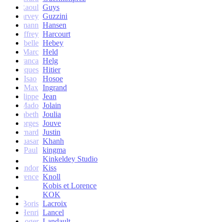
Raoul
Guys
Harvey
Guzzini
rik Lehmann
Hansen
Geoffrey
Harcourt
Isabelle
Hebey
Marc
Held
Franca
Helg
Jacques
Hitier
Isao
Hosoe
Max
Ingrand
Philippe
Jean
Mado
Jolain
Elisabeth
Joulia
Georges
Jouve
Bernard
Justin
Quasar
Khanh
Paul
kingma
Kinkeldey Studio
Sandor
Kiss
Florence
Knoll
Kobis et Lorence
KOK
Jean-Boris
Lacroix
Henri
Lancel
Roger
Landault