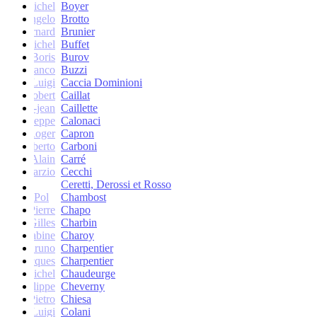
Michel
Boyer
Angelo
Brotto
Bernard
Brunier
Michel
Buffet
Boris
Burov
Franco
Buzzi
Luigi
Caccia Dominioni
Robert
Caillat
René-jean
Caillette
Giuseppe
Calonaci
Roger
Capron
Erberto
Carboni
Alain
Carré
Marzio
Cecchi
Ceretti, Derossi et Rosso
Pol
Chambost
Pierre
Chapo
Gilles
Charbin
Sabine
Charoy
Bruno
Charpentier
Jacques
Charpentier
Jean-Michel
Chaudeurge
Philippe
Cheverny
Pietro
Chiesa
Luigi
Colani