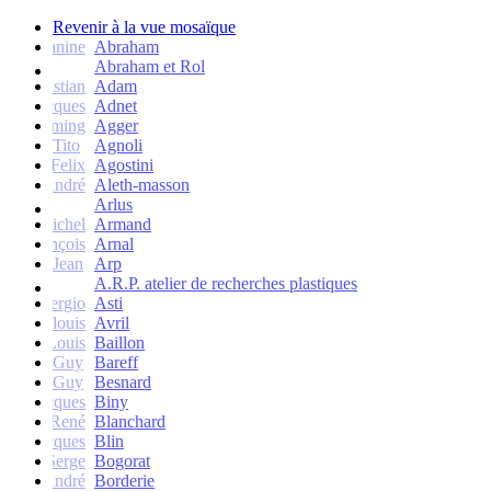
Revenir à la vue mosaïque
Janine
Abraham
Abraham et Rol
Christian
Adam
Jacques
Adnet
Flemming
Agger
Tito
Agnoli
Felix
Agostini
André
Aleth-masson
Arlus
Michel
Armand
François
Arnal
Jean
Arp
A.R.P. atelier de recherches plastiques
Sergio
Asti
Jean-louis
Avril
Louis
Baillon
Guy
Bareff
Guy
Besnard
Jacques
Biny
René
Blanchard
Jacques
Blin
Serge
Bogorat
André
Borderie