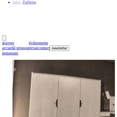
Charles
Zublena
meubles
et lumières
œuvres
créateurs
événements
accueil
à propos
presse
contact
newsletter
instagram