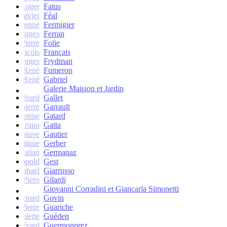
Roger
Fatus
Xavier
Féal
Etienne
Fermigier
Georges
Ferran
Pierre
Folie
François
Français
Georges
Frydman
René
Fumeron
René
Gabriel
Galerie Maision et Jardin
Gérard
Gallet
Jean-pierre
Garrault
Denise
Gatard
Bruno
Gatta
Gustave
Gautier
Monique
Gerber
Christian
Germanaz
Léopold
Gest
Raphael
Giarrusso
Piero
Gilardi
Giovanni Corradini et Giancarla Simonetti
Bernard
Govin
Pierre
Guariche
Colette
Guéden
Gérard
Guermonprez