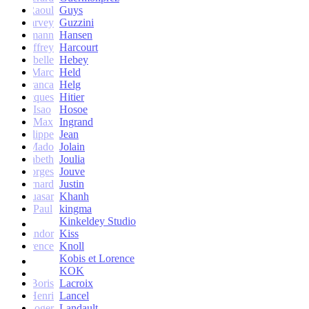
Raoul
Guys
Harvey
Guzzini
rik Lehmann
Hansen
Geoffrey
Harcourt
Isabelle
Hebey
Marc
Held
Franca
Helg
Jacques
Hitier
Isao
Hosoe
Max
Ingrand
Philippe
Jean
Mado
Jolain
Elisabeth
Joulia
Georges
Jouve
Bernard
Justin
Quasar
Khanh
Paul
kingma
Kinkeldey Studio
Sandor
Kiss
Florence
Knoll
Kobis et Lorence
KOK
Jean-Boris
Lacroix
Henri
Lancel
Roger
Landault