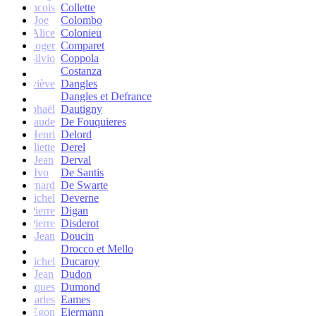
francois
Collette
Joe
Colombo
Alice
Colonieu
Roger
Comparet
Silvio
Coppola
Costanza
Geneviève
Dangles
Dangles et Defrance
Raphaël
Dautigny
arie-Claude
De Fouquieres
Henri
Delord
Juliette
Derel
Jean
Derval
Ivo
De Santis
Bernard
De Swarte
Michel
Deverne
Pierre
Digan
Pierre
Disderot
André-Jean
Doucin
Drocco et Mello
Michel
Ducaroy
Jean
Dudon
Jacques
Dumond
Charles
Eames
Egon
Eiermann