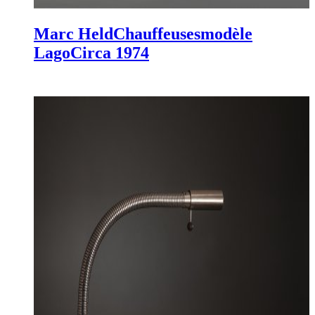
Marc Held
Chauffeuses
modèle
Lago
Circa 1974