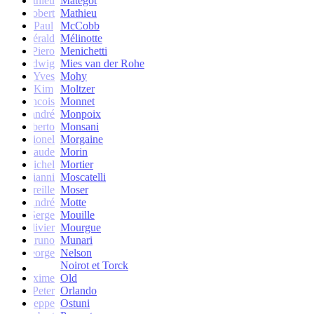
Mathieu
Matégot
Robert
Mathieu
Paul
McCobb
Gérald
Mélinotte
Piero
Menichetti
Ludwig
Mies van der Rohe
Yves
Mohy
Kim
Moltzer
Francois
Monnet
andré
Monpoix
Roberto
Monsani
Lionel
Morgaine
Claude
Morin
Michel
Mortier
Gianni
Moscatelli
Mireille
Moser
oseph-André
Motte
Serge
Mouille
Olivier
Mourgue
Bruno
Munari
George
Nelson
Noirot et Torck
Maxime
Old
Peter
Orlando
Giuseppe
Ostuni