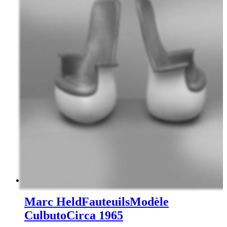
Marc Held
Fauteuils
Modèle
Culbuto
Circa 1965