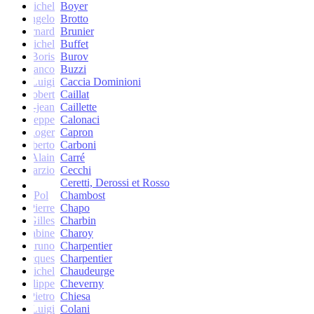
Michel
Boyer
Angelo
Brotto
Bernard
Brunier
Michel
Buffet
Boris
Burov
Franco
Buzzi
Luigi
Caccia Dominioni
Robert
Caillat
René-jean
Caillette
Giuseppe
Calonaci
Roger
Capron
Erberto
Carboni
Alain
Carré
Marzio
Cecchi
Ceretti, Derossi et Rosso
Pol
Chambost
Pierre
Chapo
Gilles
Charbin
Sabine
Charoy
Bruno
Charpentier
Jacques
Charpentier
Jean-Michel
Chaudeurge
Philippe
Cheverny
Pietro
Chiesa
Luigi
Colani