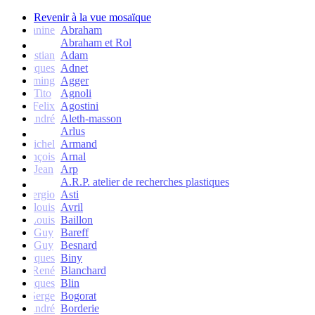
Revenir à la vue mosaïque
Janine
Abraham
Abraham et Rol
Christian
Adam
Jacques
Adnet
Flemming
Agger
Tito
Agnoli
Felix
Agostini
André
Aleth-masson
Arlus
Michel
Armand
François
Arnal
Jean
Arp
A.R.P. atelier de recherches plastiques
Sergio
Asti
Jean-louis
Avril
Louis
Baillon
Guy
Bareff
Guy
Besnard
Jacques
Biny
René
Blanchard
Jacques
Blin
Serge
Bogorat
André
Borderie