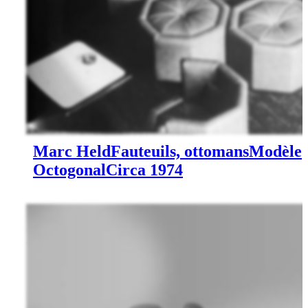
Marc Held
Fauteuils, ottomans
Modèle
Octogonal
Circa 1974