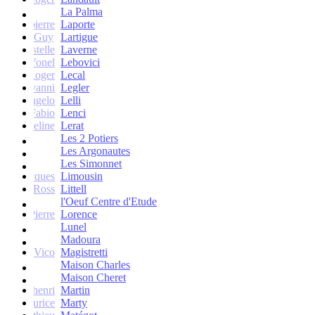
La Palma
Jean-pierre
Laporte
Guy
Lartigue
ne et Estelle
Laverne
Yonel
Lebovici
Roger
Lecal
co Giovanni
Legler
Angelo
Lelli
Fabio
Lenci
Jacqueline
Lerat
Les 2 Potiers
Les Argonautes
Les Simonnet
Jacques
Limousin
Ross
Littell
l'Oeuf Centre d'Etude
Jean-Pierre
Lorence
Lunel
Madoura
Vico
Magistretti
Maison Charles
Maison Cheret
tienne-henri
Martin
Maurice
Marty