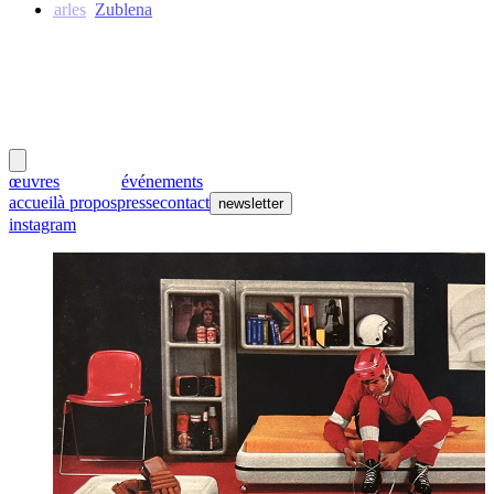
Charles
Zublena
meubles
et lumières
œuvres
créateurs
événements
accueil
à propos
presse
contact
newsletter
instagram