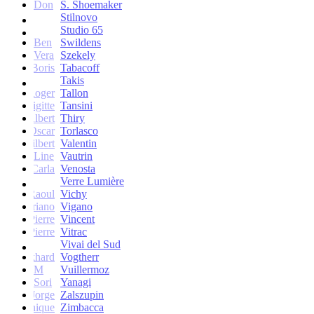
Don
S. Shoemaker
Stilnovo
Studio 65
Ben
Swildens
Vera
Szekely
Boris
Tabacoff
Takis
Roger
Tallon
Brigitte
Tansini
Albert
Thiry
Oscar
Torlasco
Gilbert
Valentin
Line
Vautrin
Carla
Venosta
Verre Lumière
Raoul
Vichy
Vittoriano
Vigano
Jean-Pierre
Vincent
Jean-Pierre
Vitrac
Vivai del Sud
Burkhard
Vogtherr
M
Vuillermoz
Sori
Yanagi
Jorge
Zalszupin
Dominique
Zimbacca