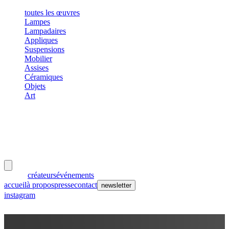
toutes les œuvres
Lampes
Lampadaires
Appliques
Suspensions
Mobilier
Assises
Céramiques
Objets
Art
meubles
et lumières
œuvres
créateurs
événements
accueil
à propos
presse
contact
newsletter
instagram