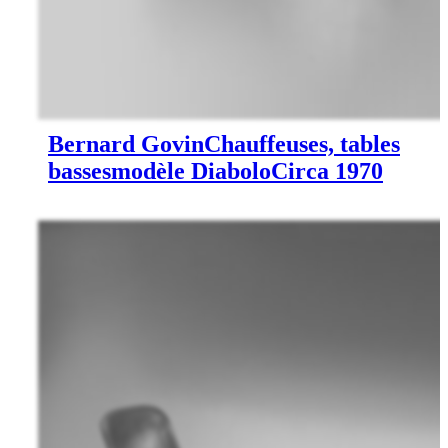
Bernard Govin
Chauffeuses, tables
basses
modèle Diabolo
Circa 1970