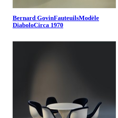
Bernard Govin
Fauteuils
Modèle
Diabolo
Circa 1970