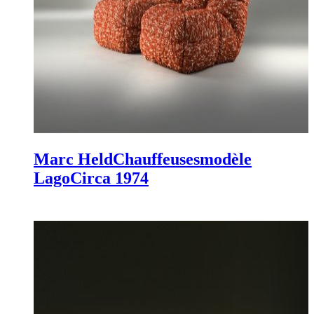
Marc Held
Chauffeuses
modèle
Lago
Circa 1974