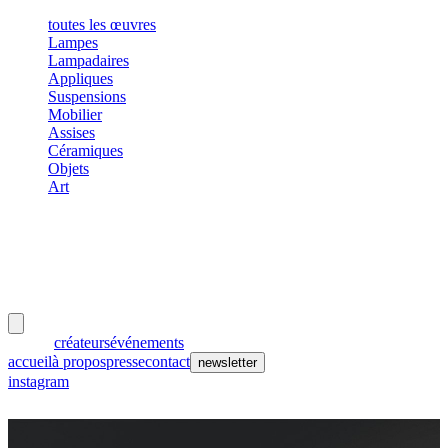
toutes les œuvres
Lampes
Lampadaires
Appliques
Suspensions
Mobilier
Assises
Céramiques
Objets
Art
meubles
et lumières
œuvres
créateurs
événements
accueil
à propos
presse
contact
newsletter
instagram