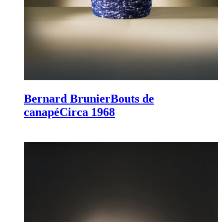
Bernard Brunier
Bouts de
canapé
Circa 1968