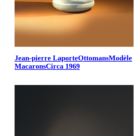
Jean-pierre Laporte
Ottomans
Modèle
Macarons
Circa 1969