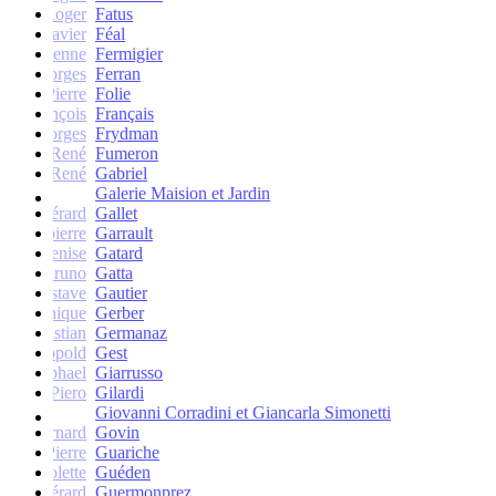
Roger
Fatus
Xavier
Féal
Etienne
Fermigier
Georges
Ferran
Pierre
Folie
François
Français
Georges
Frydman
René
Fumeron
René
Gabriel
Galerie Maision et Jardin
Gérard
Gallet
Jean-pierre
Garrault
Denise
Gatard
Bruno
Gatta
Gustave
Gautier
Monique
Gerber
Christian
Germanaz
Léopold
Gest
Raphael
Giarrusso
Piero
Gilardi
Giovanni Corradini et Giancarla Simonetti
Bernard
Govin
Pierre
Guariche
Colette
Guéden
Gérard
Guermonprez