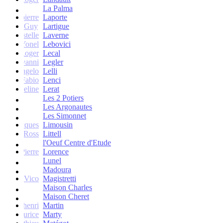
La Palma
Jean-pierre
Laporte
Guy
Lartigue
ne et Estelle
Laverne
Yonel
Lebovici
Roger
Lecal
co Giovanni
Legler
Angelo
Lelli
Fabio
Lenci
Jacqueline
Lerat
Les 2 Potiers
Les Argonautes
Les Simonnet
Jacques
Limousin
Ross
Littell
l'Oeuf Centre d'Etude
Jean-Pierre
Lorence
Lunel
Madoura
Vico
Magistretti
Maison Charles
Maison Cheret
tienne-henri
Martin
Maurice
Marty