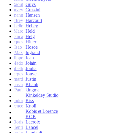
Raoul
Guys
Harvey
Guzzini
rik Lehmann
Hansen
Geoffrey
Harcourt
Isabelle
Hebey
Marc
Held
Franca
Helg
Jacques
Hitier
Isao
Hosoe
Max
Ingrand
Philippe
Jean
Mado
Jolain
Elisabeth
Joulia
Georges
Jouve
Bernard
Justin
Quasar
Khanh
Paul
kingma
Kinkeldey Studio
Sandor
Kiss
Florence
Knoll
Kobis et Lorence
KOK
Jean-Boris
Lacroix
Henri
Lancel
Roger
Landault