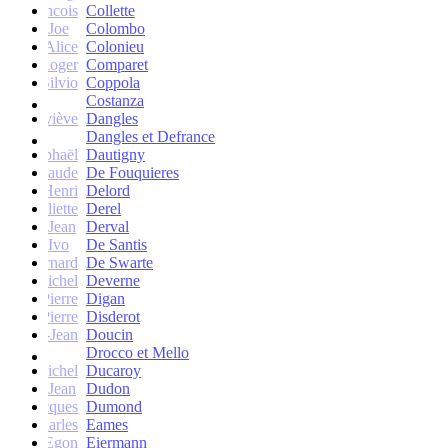
francois
Collette
Joe
Colombo
Alice
Colonieu
Roger
Comparet
Silvio
Coppola
Costanza
Geneviève
Dangles
Dangles et Defrance
Raphaël
Dautigny
arie-Claude
De Fouquieres
Henri
Delord
Juliette
Derel
Jean
Derval
Ivo
De Santis
Bernard
De Swarte
Michel
Deverne
Pierre
Digan
Pierre
Disderot
André-Jean
Doucin
Drocco et Mello
Michel
Ducaroy
Jean
Dudon
Jacques
Dumond
Charles
Eames
Egon
Eiermann