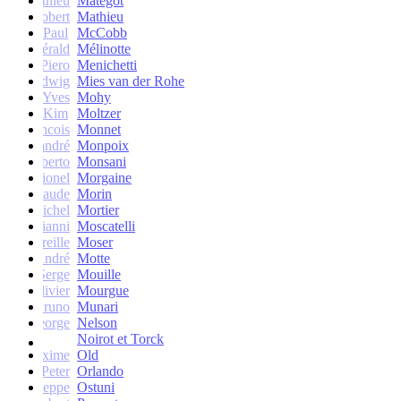
Mathieu
Matégot
Robert
Mathieu
Paul
McCobb
Gérald
Mélinotte
Piero
Menichetti
Ludwig
Mies van der Rohe
Yves
Mohy
Kim
Moltzer
Francois
Monnet
andré
Monpoix
Roberto
Monsani
Lionel
Morgaine
Claude
Morin
Michel
Mortier
Gianni
Moscatelli
Mireille
Moser
oseph-André
Motte
Serge
Mouille
Olivier
Mourgue
Bruno
Munari
George
Nelson
Noirot et Torck
Maxime
Old
Peter
Orlando
Giuseppe
Ostuni