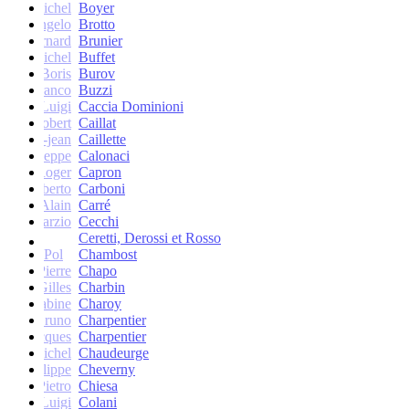
Michel
Boyer
Angelo
Brotto
Bernard
Brunier
Michel
Buffet
Boris
Burov
Franco
Buzzi
Luigi
Caccia Dominioni
Robert
Caillat
René-jean
Caillette
Giuseppe
Calonaci
Roger
Capron
Erberto
Carboni
Alain
Carré
Marzio
Cecchi
Ceretti, Derossi et Rosso
Pol
Chambost
Pierre
Chapo
Gilles
Charbin
Sabine
Charoy
Bruno
Charpentier
Jacques
Charpentier
Jean-Michel
Chaudeurge
Philippe
Cheverny
Pietro
Chiesa
Luigi
Colani