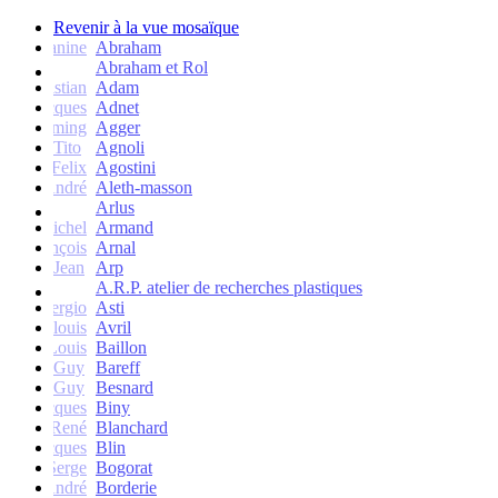
Revenir à la vue mosaïque
Janine
Abraham
Abraham et Rol
Christian
Adam
Jacques
Adnet
Flemming
Agger
Tito
Agnoli
Felix
Agostini
André
Aleth-masson
Arlus
Michel
Armand
François
Arnal
Jean
Arp
A.R.P. atelier de recherches plastiques
Sergio
Asti
Jean-louis
Avril
Louis
Baillon
Guy
Bareff
Guy
Besnard
Jacques
Biny
René
Blanchard
Jacques
Blin
Serge
Bogorat
André
Borderie