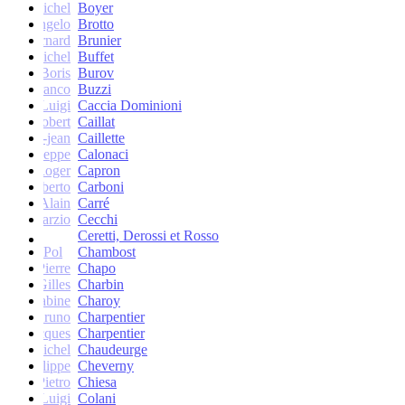
Michel
Boyer
Angelo
Brotto
Bernard
Brunier
Michel
Buffet
Boris
Burov
Franco
Buzzi
Luigi
Caccia Dominioni
Robert
Caillat
René-jean
Caillette
Giuseppe
Calonaci
Roger
Capron
Erberto
Carboni
Alain
Carré
Marzio
Cecchi
Ceretti, Derossi et Rosso
Pol
Chambost
Pierre
Chapo
Gilles
Charbin
Sabine
Charoy
Bruno
Charpentier
Jacques
Charpentier
Jean-Michel
Chaudeurge
Philippe
Cheverny
Pietro
Chiesa
Luigi
Colani