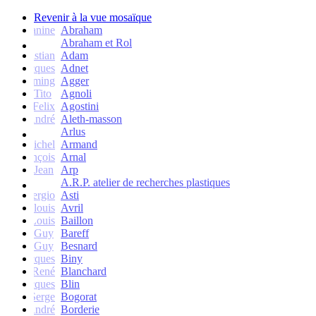
Revenir à la vue mosaïque
Janine
Abraham
Abraham et Rol
Christian
Adam
Jacques
Adnet
Flemming
Agger
Tito
Agnoli
Felix
Agostini
André
Aleth-masson
Arlus
Michel
Armand
François
Arnal
Jean
Arp
A.R.P. atelier de recherches plastiques
Sergio
Asti
Jean-louis
Avril
Louis
Baillon
Guy
Bareff
Guy
Besnard
Jacques
Biny
René
Blanchard
Jacques
Blin
Serge
Bogorat
André
Borderie