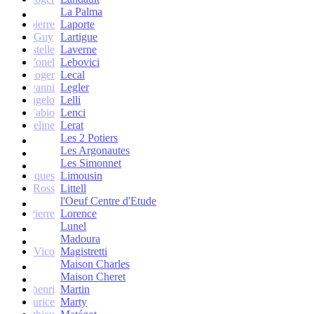
La Palma
Jean-pierre
Laporte
Guy
Lartigue
ne et Estelle
Laverne
Yonel
Lebovici
Roger
Lecal
co Giovanni
Legler
Angelo
Lelli
Fabio
Lenci
Jacqueline
Lerat
Les 2 Potiers
Les Argonautes
Les Simonnet
Jacques
Limousin
Ross
Littell
l'Oeuf Centre d'Etude
Jean-Pierre
Lorence
Lunel
Madoura
Vico
Magistretti
Maison Charles
Maison Cheret
tienne-henri
Martin
Maurice
Marty