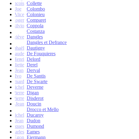
francois
Collette
Joe
Colombo
Alice
Colonieu
Roger
Comparet
Silvio
Coppola
Costanza
Geneviève
Dangles
Dangles et Defrance
Raphaël
Dautigny
arie-Claude
De Fouquieres
Henri
Delord
Juliette
Derel
Jean
Derval
Ivo
De Santis
Bernard
De Swarte
Michel
Deverne
Pierre
Digan
Pierre
Disderot
André-Jean
Doucin
Drocco et Mello
Michel
Ducaroy
Jean
Dudon
Jacques
Dumond
Charles
Eames
Egon
Eiermann