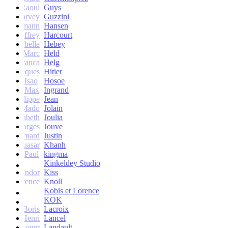
Raoul
Guys
Harvey
Guzzini
rik Lehmann
Hansen
Geoffrey
Harcourt
Isabelle
Hebey
Marc
Held
Franca
Helg
Jacques
Hitier
Isao
Hosoe
Max
Ingrand
Philippe
Jean
Mado
Jolain
Elisabeth
Joulia
Georges
Jouve
Bernard
Justin
Quasar
Khanh
Paul
kingma
Kinkeldey Studio
Sandor
Kiss
Florence
Knoll
Kobis et Lorence
KOK
Jean-Boris
Lacroix
Henri
Lancel
Roger
Landault