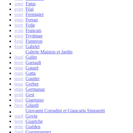
Roger
Fatus
Xavier
Féal
Etienne
Fermigier
Georges
Ferran
Pierre
Folie
François
Français
Georges
Frydman
René
Fumeron
René
Gabriel
Galerie Maision et Jardin
Gérard
Gallet
Jean-pierre
Garrault
Denise
Gatard
Bruno
Gatta
Gustave
Gautier
Monique
Gerber
Christian
Germanaz
Léopold
Gest
Raphael
Giarrusso
Piero
Gilardi
Giovanni Corradini et Giancarla Simonetti
Bernard
Govin
Pierre
Guariche
Colette
Guéden
Gérard
Guermonprez