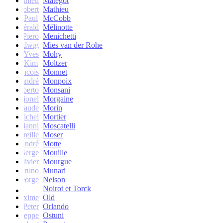
Mathieu
Matégot
Robert
Mathieu
Paul
McCobb
Gérald
Mélinotte
Piero
Menichetti
Ludwig
Mies van der Rohe
Yves
Mohy
Kim
Moltzer
Francois
Monnet
andré
Monpoix
Roberto
Monsani
Lionel
Morgaine
Claude
Morin
Michel
Mortier
Gianni
Moscatelli
Mireille
Moser
oseph-André
Motte
Serge
Mouille
Olivier
Mourgue
Bruno
Munari
George
Nelson
Noirot et Torck
Maxime
Old
Peter
Orlando
Giuseppe
Ostuni