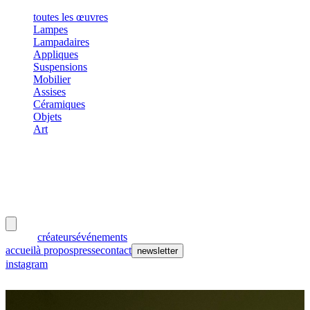
toutes les œuvres
Lampes
Lampadaires
Appliques
Suspensions
Mobilier
Assises
Céramiques
Objets
Art
meubles
et lumières
œuvres
créateurs
événements
accueil
à propos
presse
contact
newsletter
instagram