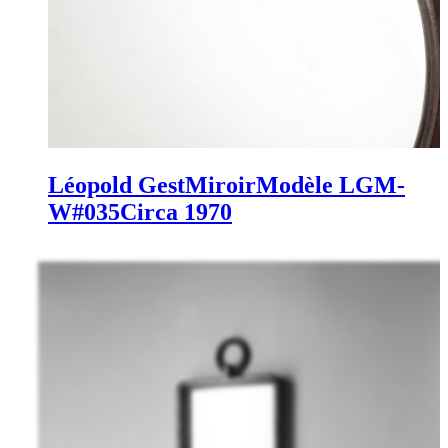
Léopold Gest
Miroir
Modèle LGM-
W#035
Circa 1970