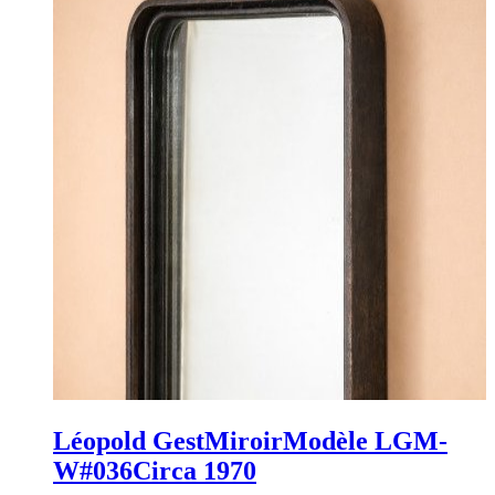
Léopold Gest
Miroir
Modèle LGM-
W#036
Circa 1970