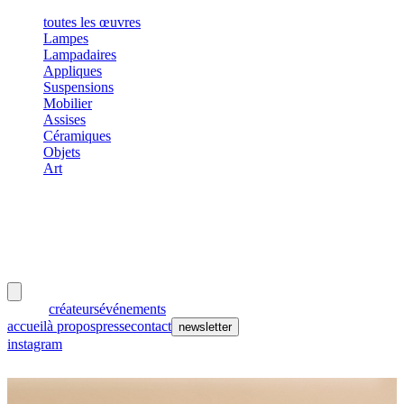
toutes les œuvres
Lampes
Lampadaires
Appliques
Suspensions
Mobilier
Assises
Céramiques
Objets
Art
meubles
et lumières
œuvres
créateurs
événements
accueil
à propos
presse
contact
newsletter
instagram