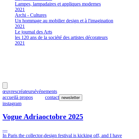
Lampes, lampadaires et appliques modernes
2021
Archi - Cultures
Un hommage au mobilier design et à l'imagination
2021
Le journal des Arts
les 120 ans de la société des artistes décorateurs
2021
meubles
et lumières
œuvres
créateurs
événements
accueil
à propos
presse
contact
newsletter
instagram
Vogue Adria
octobre 2025
—
In Paris the collector-design festival is kicking off, and I have