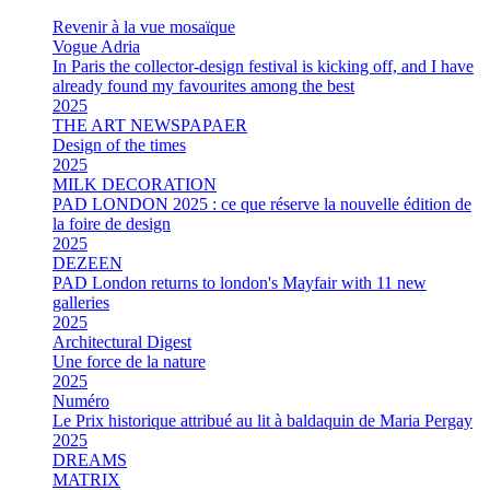
Revenir à la vue mosaïque
Vogue Adria
In Paris the collector-design festival is kicking off, and I have
already found my favourites among the best
2025
THE ART NEWSPAPAER
Design of the times
2025
MILK DECORATION
PAD LONDON 2025 : ce que réserve la nouvelle édition de
la foire de design
2025
DEZEEN
PAD London returns to london's Mayfair with 11 new
galleries
2025
Architectural Digest
Une force de la nature
2025
Numéro
Le Prix historique attribué au lit à baldaquin de Maria Pergay
2025
DREAMS
MATRIX