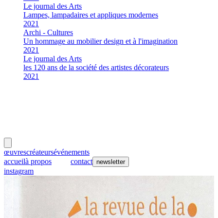
Le journal des Arts
Lampes, lampadaires et appliques modernes
2021
Archi - Cultures
Un hommage au mobilier design et à l'imagination
2021
Le journal des Arts
les 120 ans de la société des artistes décorateurs
2021
meubles
et lumières
œuvres
créateurs
événements
accueil
à propos
presse
contact
newsletter
instagram