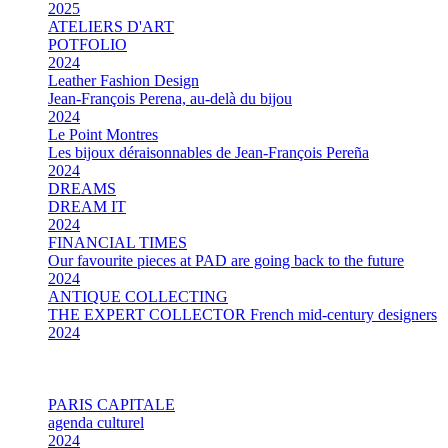
2025
ATELIERS D'ART
POTFOLIO
2024
Leather Fashion Design
Jean-François Perena, au-delà du bijou
2024
Le Point Montres
Les bijoux déraisonnables de Jean-François Pereña
2024
DREAMS
DREAM IT
2024
FINANCIAL TIMES
Our favourite pieces at PAD are going back to the future
2024
ANTIQUE COLLECTING
THE EXPERT COLLECTOR French mid-century designers
2024
La revue de la céramique et du verre
AGENDA PARIS
2024
PARIS CAPITALE
agenda culturel
2024