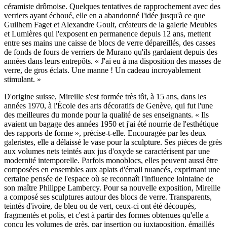
céramiste drômoise. Quelques tentatives de rapprochement avec des
verriers ayant échoué, elle en a abandonné l'idée jusqu'à ce que
Guilhem Faget et Alexandre Goult, créateurs de la galerie Meubles
et Lumières qui l'exposent en permanence depuis 12 ans, mettent
entre ses mains une caisse de blocs de verre dépareillés, des casses
de fonds de fours de verriers de Murano qu'ils gardaient depuis des
années dans leurs entrepôts. « J'ai eu à ma disposition des masses de
verre, de gros éclats. Une manne ! Un cadeau incroyablement
stimulant. »
D'origine suisse, Mireille s'est formée très tôt, à 15 ans, dans les
années 1970, à l'École des arts décoratifs de Genève, qui fut l'une
des meilleures du monde pour la qualité de ses enseignants. « Ils
avaient un bagage des années 1950 et j'ai été nourrie de l'esthétique
des rapports de forme », précise-t-elle. Encouragée par les deux
galeristes, elle a délaissé le vase pour la sculpture. Ses pièces de grès
aux volumes nets teintés aux jus d'oxyde se caractérisent par une
modernité intemporelle. Parfois monoblocs, elles peuvent aussi être
composées en ensembles aux aplats d'émail nuancés, exprimant une
certaine pensée de l'espace où se reconnaît l'influence lointaine de
son maître Philippe Lambercy. Pour sa nouvelle exposition, Mireille
a composé ses sculptures autour des blocs de verre. Transparents,
teintés d'ivoire, de bleu ou de vert, ceux-ci ont été découpés,
fragmentés et polis, et c'est à partir des formes obtenues qu'elle a
conçu les volumes de grès, par insertion ou juxtaposition, émaillés