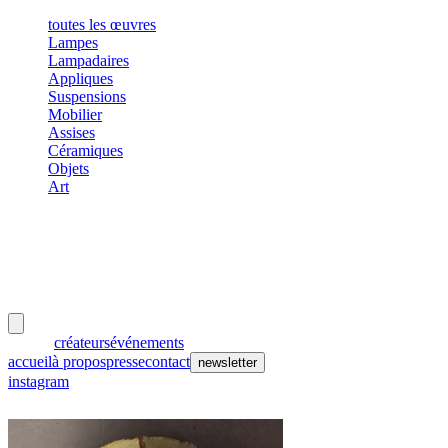
toutes les œuvres
Lampes
Lampadaires
Appliques
Suspensions
Mobilier
Assises
Céramiques
Objets
Art
meubles
et lumières
œuvres
créateurs
événements
accueil
à propos
presse
contact
newsletter
instagram