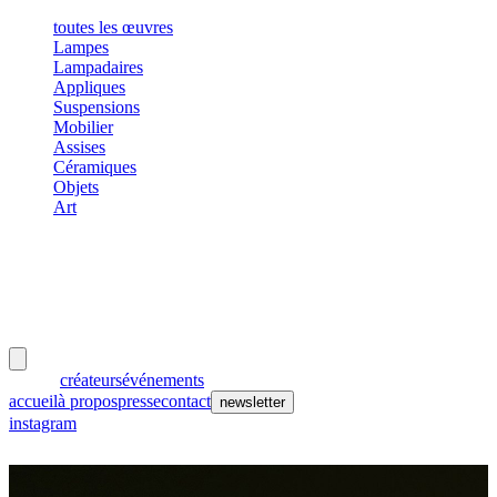
toutes les œuvres
Lampes
Lampadaires
Appliques
Suspensions
Mobilier
Assises
Céramiques
Objets
Art
meubles
et lumières
œuvres
créateurs
événements
accueil
à propos
presse
contact
newsletter
instagram