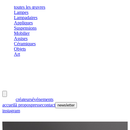
toutes les œuvres
Lampes
Lampadaires
Appliques
Suspensions
Mobilier
Assises
Céramiques
Objets
Art
meubles
et lumières
œuvres
créateurs
événements
accueil
à propos
presse
contact
newsletter
instagram