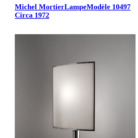
Michel Mortier
Lampe
Modèle 10497
Circa 1972