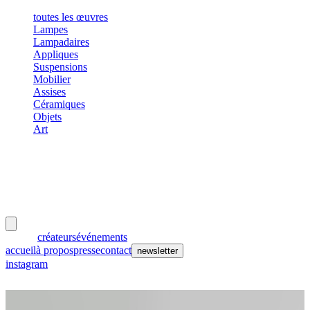
toutes les œuvres
Lampes
Lampadaires
Appliques
Suspensions
Mobilier
Assises
Céramiques
Objets
Art
meubles
et lumières
œuvres
créateurs
événements
accueil
à propos
presse
contact
newsletter
instagram