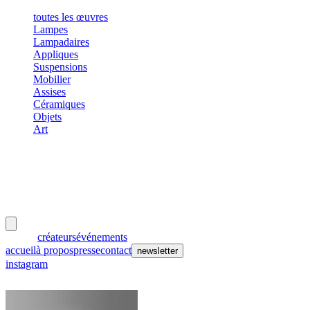
toutes les œuvres
Lampes
Lampadaires
Appliques
Suspensions
Mobilier
Assises
Céramiques
Objets
Art
meubles
et lumières
œuvres
créateurs
événements
accueil
à propos
presse
contact
newsletter
instagram