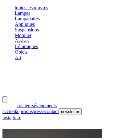
toutes les œuvres
Lampes
Lampadaires
Appliques
Suspensions
Mobilier
Assises
Céramiques
Objets
Art
meubles
et lumières
œuvres
créateurs
événements
accueil
à propos
presse
contact
newsletter
instagram