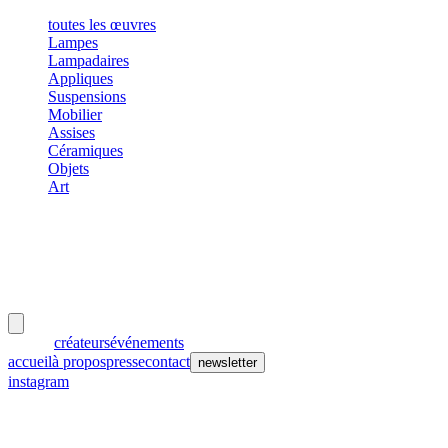
toutes les œuvres
Lampes
Lampadaires
Appliques
Suspensions
Mobilier
Assises
Céramiques
Objets
Art
meubles
et lumières
œuvres
créateurs
événements
accueil
à propos
presse
contact
newsletter
instagram