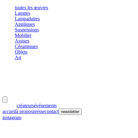
toutes les œuvres
Lampes
Lampadaires
Appliques
Suspensions
Mobilier
Assises
Céramiques
Objets
Art
meubles
et lumières
œuvres
créateurs
événements
accueil
à propos
presse
contact
newsletter
instagram