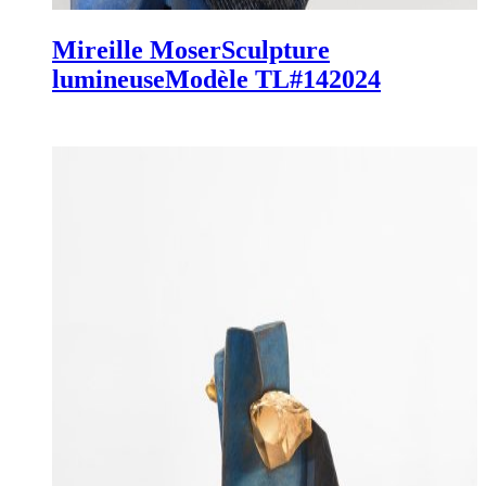
Mireille Moser
Sculpture
lumineuse
Modèle TL#14
2024