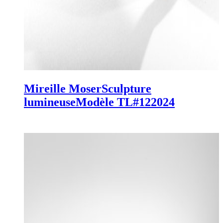
Mireille Moser
Sculpture
lumineuse
Modèle TL#12
2024