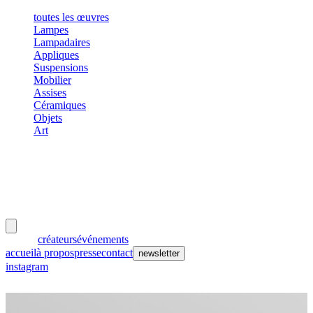
toutes les œuvres
Lampes
Lampadaires
Appliques
Suspensions
Mobilier
Assises
Céramiques
Objets
Art
meubles
et lumières
œuvres
créateurs
événements
accueil
à propos
presse
contact
newsletter
instagram