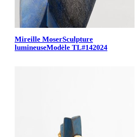
Mireille Moser
Sculpture
lumineuse
Modèle TL#14
2024