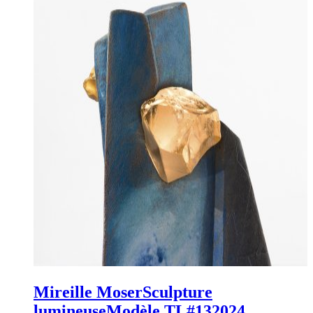
Mireille Moser
Sculpture
lumineuse
Modèle TL#13
2024