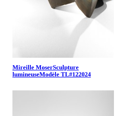
Mireille Moser
Sculpture
lumineuse
Modèle TL#12
2024