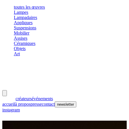
toutes les œuvres
Lampes
Lampadaires
Appliques
Suspensions
Mobilier
Assises
Céramiques
Objets
Art
meubles
et lumières
œuvres
créateurs
événements
accueil
à propos
presse
contact
newsletter
instagram