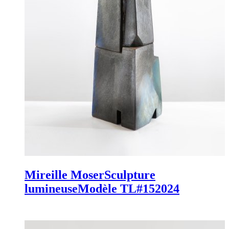
Mireille Moser
Sculpture
lumineuse
Modèle TL#15
2024