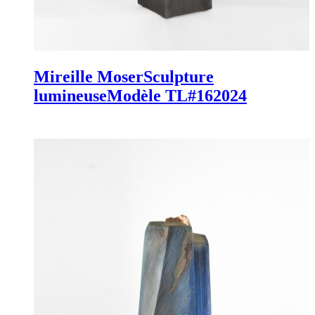
Mireille Moser
Sculpture
lumineuse
Modèle TL#16
2024