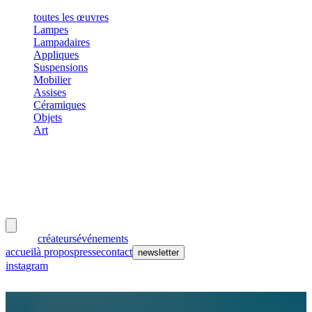
toutes les œuvres
Lampes
Lampadaires
Appliques
Suspensions
Mobilier
Assises
Céramiques
Objets
Art
meubles
et lumières
œuvres
créateurs
événements
accueil
à propos
presse
contact
newsletter
instagram