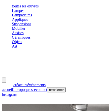
toutes les œuvres
Lampes
Lampadaires
Appliques
Suspensions
Mobilier
Assises
Céramiques
Objets
Art
meubles
et lumières
œuvres
créateurs
événements
accueil
à propos
presse
contact
newsletter
instagram