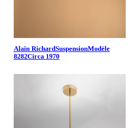
Alain Richard
Suspension
Modèle
8282
Circa 1970