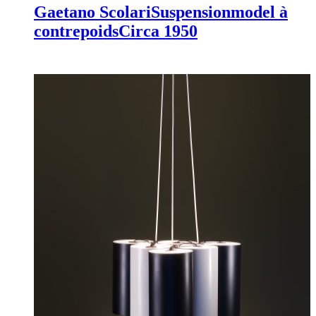
Gaetano Scolari
Suspension
model à
contrepoids
Circa 1950