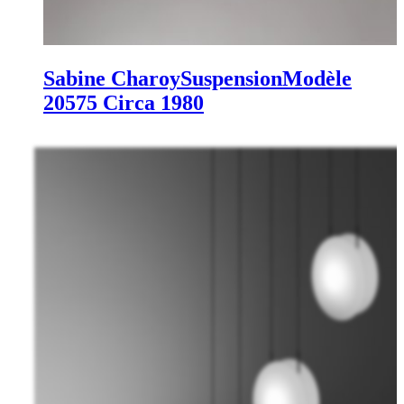
Sabine Charoy
Suspension
Modèle
20575
Circa 1980