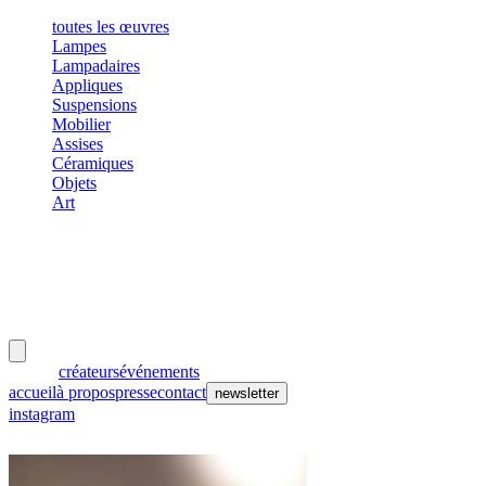
toutes les œuvres
Lampes
Lampadaires
Appliques
Suspensions
Mobilier
Assises
Céramiques
Objets
Art
meubles
et lumières
œuvres
créateurs
événements
accueil
à propos
presse
contact
newsletter
instagram