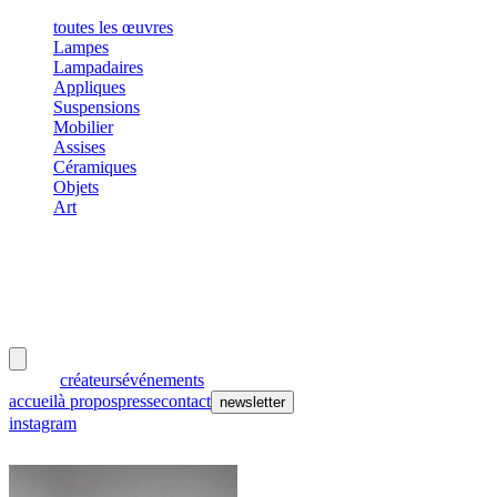
toutes les œuvres
Lampes
Lampadaires
Appliques
Suspensions
Mobilier
Assises
Céramiques
Objets
Art
meubles
et lumières
œuvres
créateurs
événements
accueil
à propos
presse
contact
newsletter
instagram