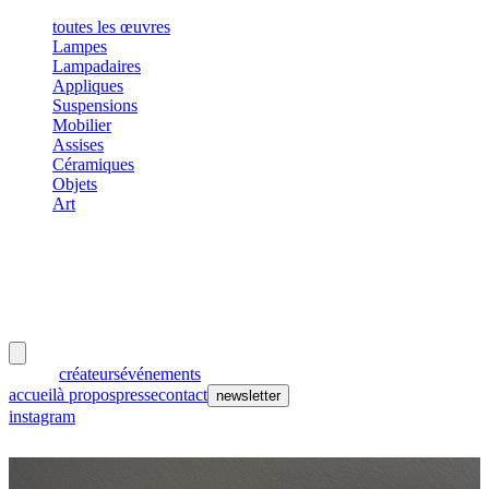
toutes les œuvres
Lampes
Lampadaires
Appliques
Suspensions
Mobilier
Assises
Céramiques
Objets
Art
meubles
et lumières
œuvres
créateurs
événements
accueil
à propos
presse
contact
newsletter
instagram