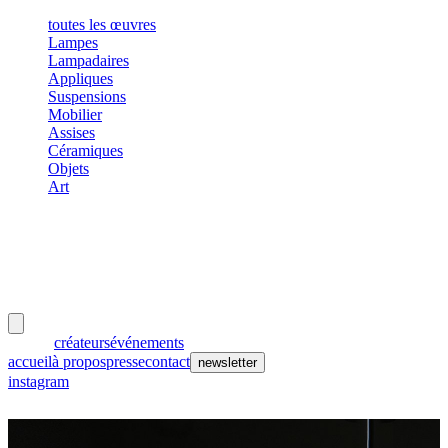
toutes les œuvres
Lampes
Lampadaires
Appliques
Suspensions
Mobilier
Assises
Céramiques
Objets
Art
meubles
et lumières
œuvres
créateurs
événements
accueil
à propos
presse
contact
newsletter
instagram