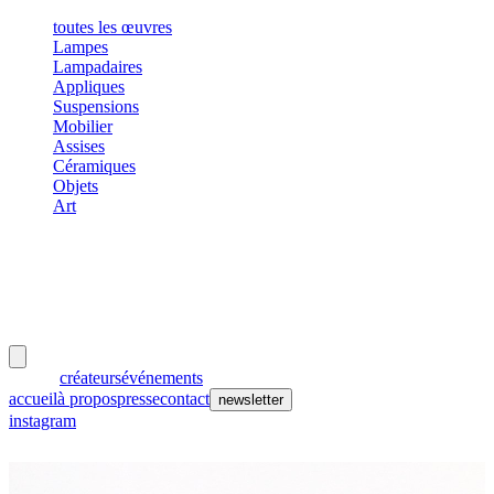
toutes les œuvres
Lampes
Lampadaires
Appliques
Suspensions
Mobilier
Assises
Céramiques
Objets
Art
meubles
et lumières
œuvres
créateurs
événements
accueil
à propos
presse
contact
newsletter
instagram