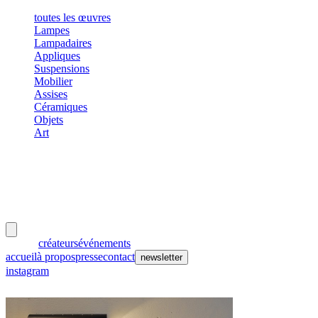
toutes les œuvres
Lampes
Lampadaires
Appliques
Suspensions
Mobilier
Assises
Céramiques
Objets
Art
meubles
et lumières
œuvres
créateurs
événements
accueil
à propos
presse
contact
newsletter
instagram