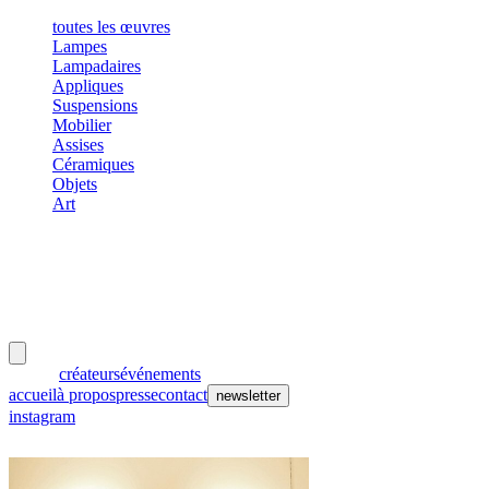
toutes les œuvres
Lampes
Lampadaires
Appliques
Suspensions
Mobilier
Assises
Céramiques
Objets
Art
meubles
et lumières
œuvres
créateurs
événements
accueil
à propos
presse
contact
newsletter
instagram