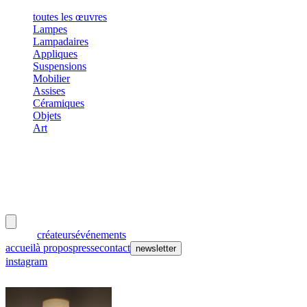
toutes les œuvres
Lampes
Lampadaires
Appliques
Suspensions
Mobilier
Assises
Céramiques
Objets
Art
meubles
et lumières
œuvres
créateurs
événements
accueil
à propos
presse
contact
newsletter
instagram