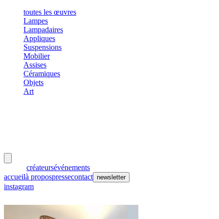
toutes les œuvres
Lampes
Lampadaires
Appliques
Suspensions
Mobilier
Assises
Céramiques
Objets
Art
meubles
et lumières
œuvres
créateurs
événements
accueil
à propos
presse
contact
newsletter
instagram