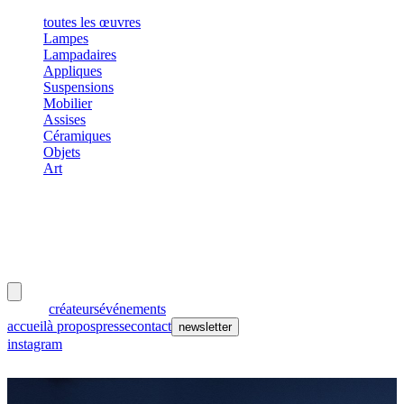
toutes les œuvres
Lampes
Lampadaires
Appliques
Suspensions
Mobilier
Assises
Céramiques
Objets
Art
meubles
et lumières
œuvres
créateurs
événements
accueil
à propos
presse
contact
newsletter
instagram