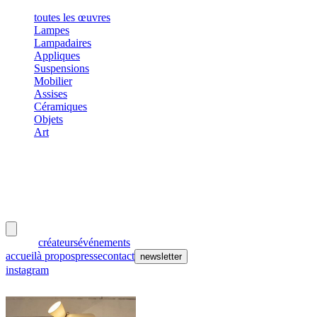
toutes les œuvres
Lampes
Lampadaires
Appliques
Suspensions
Mobilier
Assises
Céramiques
Objets
Art
meubles
et lumières
œuvres
créateurs
événements
accueil
à propos
presse
contact
newsletter
instagram